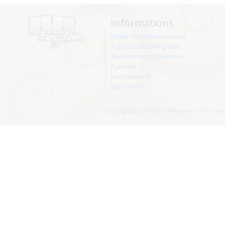
Informations
Guide de la communauté
A propos d'ABKingdom
Abonnements Premium
Publicité
Recrutement
Bannières
Copyright © 1999-2025 ABKingdom. Tous droi