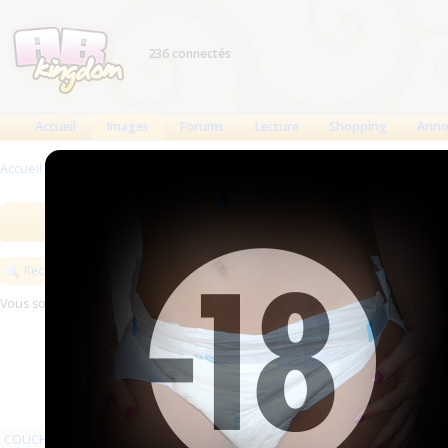
236 connectés
Accueil
Images
Forums
Lecture
Shopping
Anno
Accueil
>
Images
>
SERVIETTES
>
Hommes
Images
Meilleures des 90 jours
Meilleure
Rechercher
Vous souhaitez exposer vos images sur ABKingdom ?
Commencez ici
COUCHES