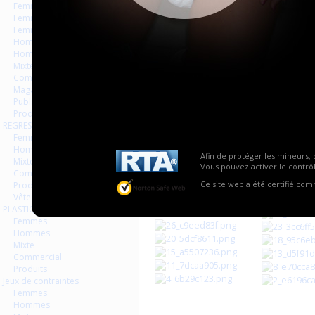
Page
Femmes
Femmes séries et rafales
Femmes vintage
Hommes séries et rafales
Hommes
Mixte
Commercial
Magazines Livres
Publicités
Produits
REGRESSION AGEPLAYER
Femmes
Hommes
Afin de protéger les mineurs, 
Mixte
Vous pouvez activer le contrôl
Commercial
Ce site web a été certifié co
Produits
Vêtements
PLASTIQUE LATEX
Femmes
Hommes
Mixte
Commercial
Produits
Jeux de contraintes
Femmes
Hommes