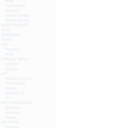
Mixte
Commercial
Produits
Diaper chastity
Diaper Enema
SISSIES TRAVESTIS
GAYS
LESBIENNES
TRANS
ASIE
Femmes
Mixte
FUN (non-ABDL)
Films TV
Photos
ART
Mangas Comics
Commercial
Furries
Synthèse 3D
IA
PHOTOMONTAGES
Femmes
Hommes
Textes
SERVIETTES
Femmes