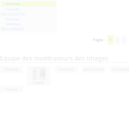
Hommes
Produits
PIPI CULOTTES
Femmes
Hommes
INCLASSABLES
1
2
3
Pages :
Equipe des modérateurs des images
AlexAegis
Emeraldia
joyeuxcookie
lesurveyan
bogatyr
Tolerare