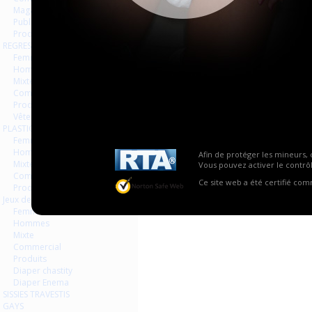
Magazines Livres
Publicités
Produits
REGRESSION AGEPLAYER
La vue globale est désactivée
Femmes
Hommes
Mixte
Commercial
Produits
Vêtements
PLASTIQUE LATEX
Femmes
Hommes
Afin de protéger les mineurs, 
Mixte
Vous pouvez activer le contrôl
Commercial
Ce site web a été certifié co
Produits
Jeux de contraintes
Femmes
Hommes
Mixte
Commercial
Produits
Diaper chastity
Diaper Enema
SISSIES TRAVESTIS
GAYS