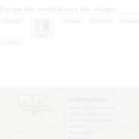
Equipe des modérateurs des images
AlexAegis
Emeraldia
joyeuxcookie
lesurveyan
bogatyr
Tolerare
Informations
Guide de la communauté
A propos d'ABKingdom
Abonnements Premium
Publicité
Recrutement
Bannières