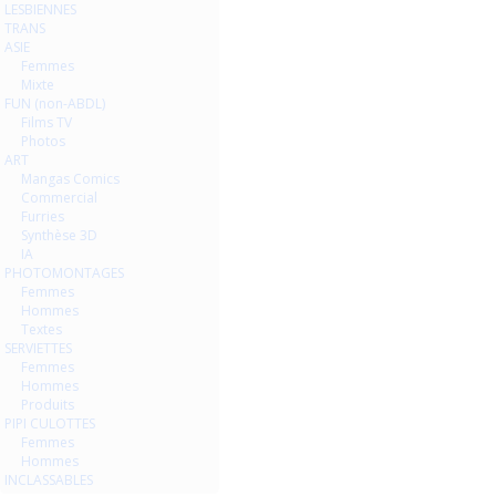
LESBIENNES
TRANS
ASIE
Femmes
Mixte
FUN (non-ABDL)
Films TV
Photos
ART
Mangas Comics
Commercial
Furries
Synthèse 3D
IA
PHOTOMONTAGES
Femmes
Hommes
Textes
SERVIETTES
Femmes
Hommes
Produits
PIPI CULOTTES
Femmes
Hommes
INCLASSABLES