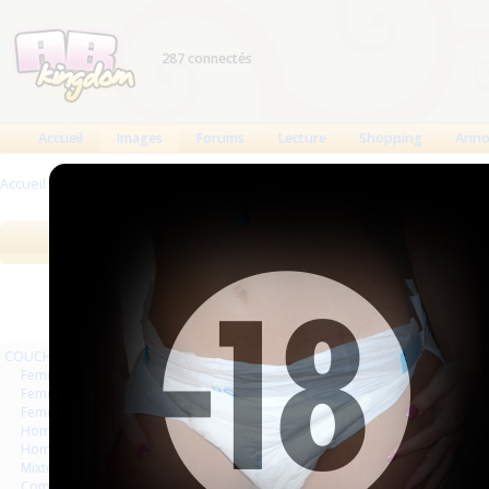
287 connectés
Accueil
Images
Forums
Lecture
Shopping
Anno
Accueil
>
Images
Images
Meilleures des 90 jours
Meilleure
COUCHES
Femmes
Femmes séries et rafales
Femmes vintage
Hommes séries et rafales
Hommes
Mixte
Commercial