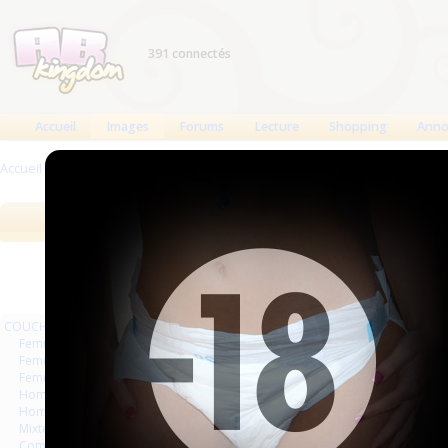
391 connectés
Accueil
Images
Forums
Lecture
Shopping
Anno
Accueil
>
Images
>
LESBIENNES
Images
Meilleures des 90 jours
Meilleure
COUCHES
Femmes
Femmes séries et rafales
Femmes vintage
Hommes séries et rafales
Hommes
Mixte
Commercial