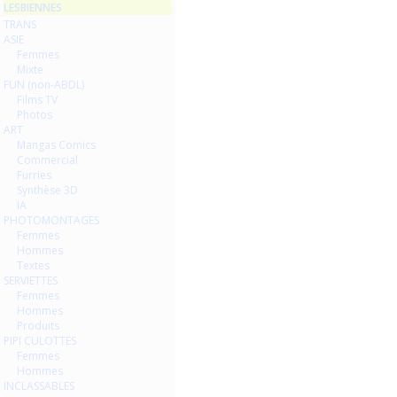
LESBIENNES
TRANS
ASIE
Femmes
Mixte
FUN (non-ABDL)
Films TV
Photos
ART
Mangas Comics
Commercial
Furries
Synthèse 3D
IA
PHOTOMONTAGES
Femmes
Hommes
Textes
SERVIETTES
Femmes
Hommes
Produits
PIPI CULOTTES
Femmes
Hommes
INCLASSABLES