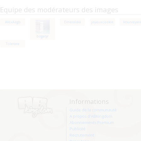
Equipe des modérateurs des images
AlexAegis
Emeraldia
joyeuxcookie
lesurveyan
bogatyr
Tolerare
Informations
Guide de la communauté
A propos d'ABKingdom
Abonnements Premium
Publicité
Recrutement