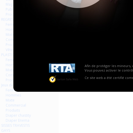
Magazines Livres
Publicités
Produits
REGRESSION AGEPLAYER
Femmes
Hommes
Mixte
Commercial
Produits
Vêtements
PLASTIQUE LATEX
Femmes
Hommes
Afin de protéger les mineurs, 
Mixte
Vous pouvez activer le contrôl
Commercial
Ce site web a été certifié co
Produits
Jeux de contraintes
Femmes
Hommes
Mixte
Commercial
Produits
Diaper chastity
Diaper Enema
SISSIES TRAVESTIS
GAYS