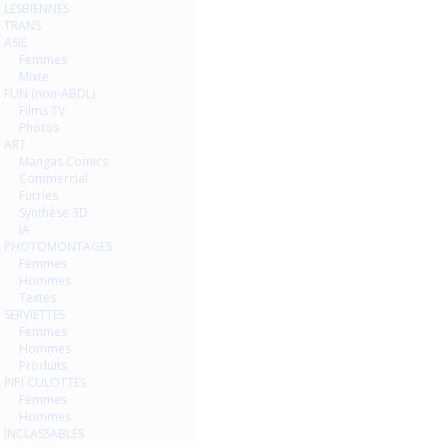
LESBIENNES
TRANS
ASIE
Femmes
Mixte
FUN (non-ABDL)
Films TV
Photos
ART
Mangas Comics
Commercial
Furries
Synthèse 3D
IA
PHOTOMONTAGES
Femmes
Hommes
Textes
SERVIETTES
Femmes
Hommes
Produits
PIPI CULOTTES
Femmes
Hommes
INCLASSABLES