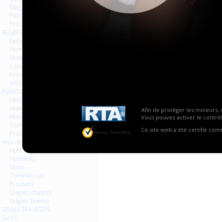
Magazines Livres
Publicités
Produits
REGRESSION AGEPLAYER
La vue globale est désactivée
Femmes
Hommes
Mixte
Commercial
Produits
Vêtements
PLASTIQUE LATEX
Femmes
Hommes
Afin de protéger les mineurs, 
Mixte
Vous pouvez activer le contrôl
Commercial
Ce site web a été certifié co
Produits
Jeux de contraintes
Femmes
Hommes
Mixte
Commercial
Produits
Diaper chastity
Diaper Enema
SISSIES TRAVESTIS
GAYS