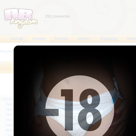
292 connectés
Accueil
Images
Forums
Lecture
Shopping
Anno
Accueil
>
Images
Images
Meilleures des 90 jours
Meilleure
COUCHES
Femmes
Femmes séries et rafales
Femmes vintage
Hommes séries et rafales
Hommes
Mixte
Commercial