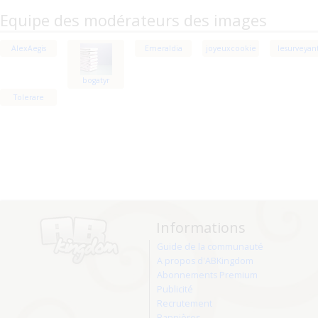
Equipe des modérateurs des images
AlexAegis
Emeraldia
joyeuxcookie
lesurveyan
bogatyr
Tolerare
Informations
Guide de la communauté
A propos d'ABKingdom
Abonnements Premium
Publicité
Recrutement
Bannières