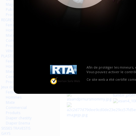
Magazines Livres
Publicités
Produits
REGRESSION AGEPLAYER
Femmes
Hommes
Mixte
Commercial
Produits
Vêtements
PLASTIQUE LATEX
Femmes
Hommes
Afin de protéger les mineurs, 
Mixte
Vous pouvez activer le contrôl
Commercial
Ce site web a été certifié co
Produits
Jeux de contraintes
Femmes
Hommes
Mixte
Commercial
Produits
Diaper chastity
Diaper Enema
SISSIES TRAVESTIS
GAYS