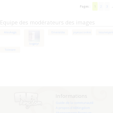
1
2
3
Pages :
.
Equipe des modérateurs des images
AlexAegis
Emeraldia
joyeuxcookie
lesurveyan
bogatyr
Tolerare
Informations
Guide de la communauté
A propos d'ABKingdom
Abonnements Premium