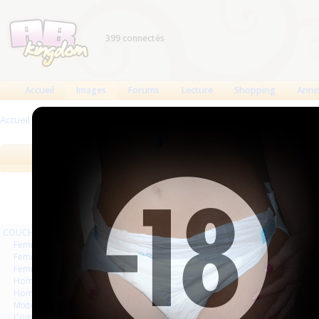
399 connectés
Accueil
Images
Forums
Lecture
Shopping
Anno
Accueil
>
Images
>
ASIE
Images
Meilleures des 90 jours
Meilleure
COUCHES
Pages
Femmes
Femmes séries et rafales
Femmes vintage
Hommes séries et rafales
Hommes
Mixte
Commercial