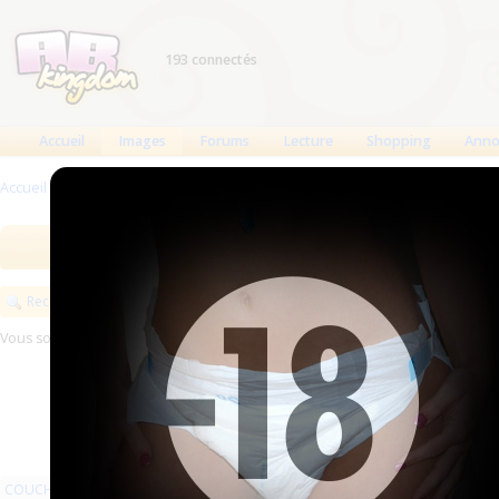
193 connectés
Accueil
Images
Forums
Lecture
Shopping
Anno
Accueil
>
Images
>
COUCHES
>
Publicités
Images
Meilleures des 90 jours
Meilleure
Rechercher
Vous souhaitez exposer vos images sur ABKingdom ?
Commencez ici
COUCHES