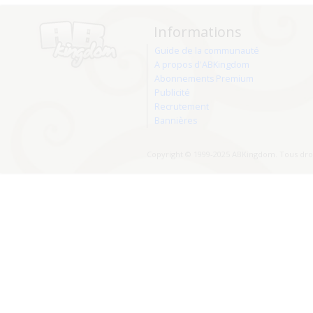
Informations
Guide de la communauté
A propos d'ABKingdom
Abonnements Premium
Publicité
Recrutement
Bannières
Copyright © 1999-2025 ABKingdom. Tous droi