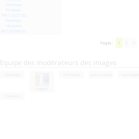
Hommes
Produits
PIPI CULOTTES
Femmes
Hommes
INCLASSABLES
1
2
3
Pages :
Equipe des modérateurs des images
AlexAegis
Emeraldia
joyeuxcookie
lesurveyan
bogatyr
Tolerare