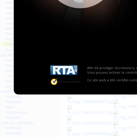
Page
Femmes
Femmes séries et rafales
Femmes vintage
Hommes séries et rafales
Hommes
Mixte
Commercial
Magazines Livres
Publicités
Produits
REGRESSION AGEPLAYER
Femmes
Hommes
Afin de protéger les mineurs, 
Mixte
Vous pouvez activer le contrôl
Commercial
Ce site web a été certifié co
Produits
Vêtements
PLASTIQUE LATEX
Femmes
Hommes
Mixte
Commercial
Produits
Jeux de contraintes
Femmes
Hommes