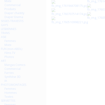
Mixte
Commercial
Produits
Diaper chastity
Diaper Enema
SISSIES TRAVESTIS
GAYS
LESBIENNES
TRANS
ASIE
Femmes
Mixte
FUN (non-ABDL)
Films TV
Photos
ART
Mangas Comics
Commercial
Furries
Synthèse 3D
IA
PHOTOMONTAGES
Femmes
Hommes
Textes
SERVIETTES
Femmes