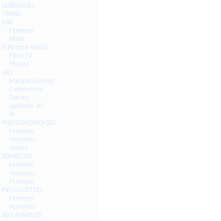
LESBIENNES
TRANS
ASIE
Femmes
Mixte
FUN (non-ABDL)
Films TV
Photos
ART
Mangas Comics
Commercial
Furries
Synthèse 3D
IA
PHOTOMONTAGES
Femmes
Hommes
Textes
SERVIETTES
Femmes
Hommes
Produits
PIPI CULOTTES
Femmes
Hommes
INCLASSABLES