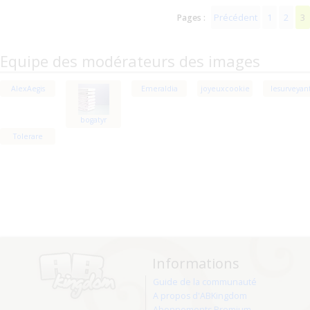
Précédent
1
2
3
Pages :
Equipe des modérateurs des images
AlexAegis
Emeraldia
joyeuxcookie
lesurveyan
bogatyr
Tolerare
Informations
Guide de la communauté
A propos d'ABKingdom
Abonnements Premium