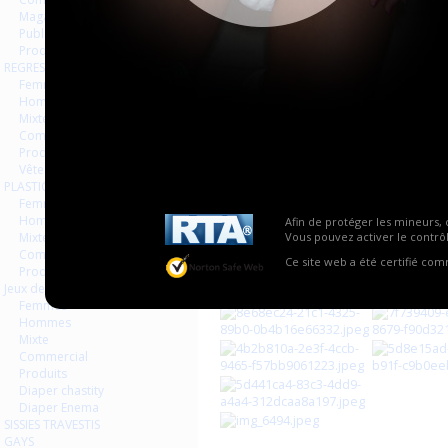
Magazines Livres
Publicités
Produits
REGRESSION AGEPLAYER
Femmes
Hommes
Mixte
Commercial
Produits
Vêtements
PLASTIQUE LATEX
Femmes
Hommes
Afin de protéger les mineurs, 
Mixte
Vous pouvez activer le contrôl
Commercial
Ce site web a été certifié co
Produits
Jeux de contraintes
Femmes
Hommes
Mixte
Commercial
Produits
Diaper chastity
Diaper Enema
SISSIES TRAVESTIS
GAYS