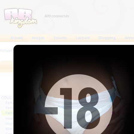
409 connectés
Accueil
Images
Forums
Lecture
Shopping
Anno
Accueil
>
Images
>
COUCHES
>
Femmes vintage
Images
Meilleures des 90 jours
Meilleure
COUCHES
Précé
Pages :
Femmes
Femmes séries et rafales
Femmes vintage
Hommes séries et rafales
Hommes
Mixte
Commercial