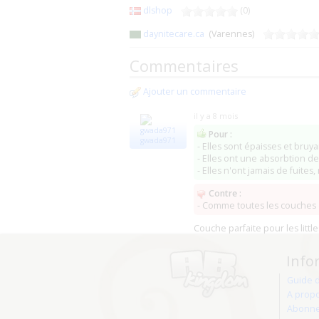
dlshop
(0)
daynitecare.ca
(Varennes)
Commentaires
Ajouter un commentaire
il y a 8 mois
Pour :
gwada971
- Elles sont épaisses et bruya
- Elles ont une absorbtion de 
- Elles n'ont jamais de fuites,
Contre :
- Comme toutes les couches de
Couche parfaite pour les littles
Info
Guide 
A prop
Abonne