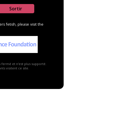
Sortir
s fetish, please visit the
a fermé et n'est plus supporté.
ts visitent ce site.