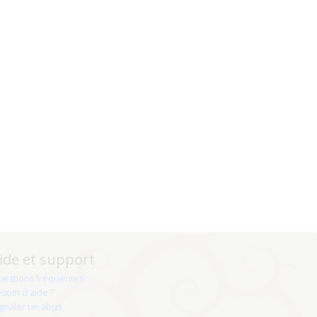
ide et support
uestions fréquentes
soin d'aide ?
gnaler un abus