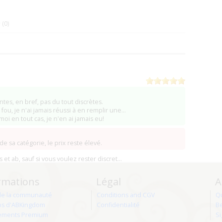
(0)
ntes, en bref, pas du tout discrètes.
fou, je n'ai jamais réussi à en remplir une...
 moi en tout cas, je n'en ai jamais eu!
 sa catégorie, le prix reste élevé.
 et ab, sauf si vous voulez rester discret...
rmations
Légal
A
de la communauté
Conditions and CGV
Q
os d'ABKingdom
Confidentialité
Be
ments Premium
Si