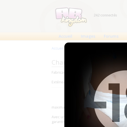
242 connectés
Accueil
Images
Forums
Accueil
>
Produits
>
Changes complets
>
Fors
Changes complets Forsite 
Fabricant : Forsite
Extérieur : Plastique
maximal, une protection supérieure avec une
Avec une capacité d'absorption allant jusqu'
garantissant une sensation de sec et de con