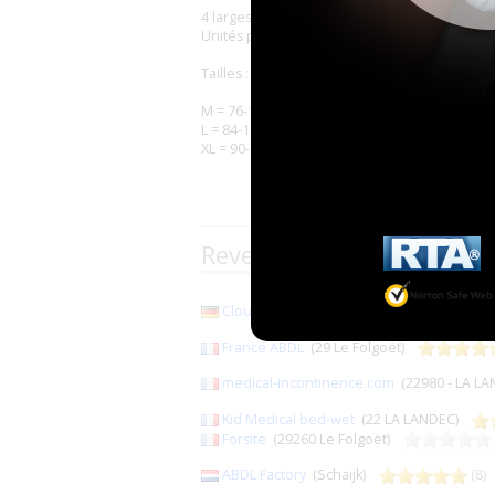
4 larges attaches
Unités par paquet : 12
Tailles :
M = 76-102 cm (30"-40")
L = 84-107 cm (33"-42")
XL = 90-120 cm (36"-47")
Revendeurs de la marque 
Cloudrys
(96215 Lichtenfels)
France ABDL
(29 Le Folgoët)
medical-incontinence.com
(22980 - LA 
Kid Medical bed-wet
(22 LA LANDEC)
Forsite
(29260 Le Folgoët)
ABDL Factory
(Schaijk)
(8)