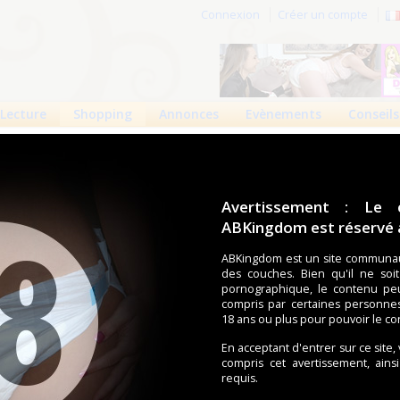
Connexion
Créer un compte
Lecture
Shopping
Annonces
Evènements
Conseils
ite Lil'Heroes
: Forsite Lil'Heroes
Avertissement : Le 
ABKingdom est réservé a
1
0
2098 vues
ABKingdom est un site communau
des couches. Bien qu'il ne soi
pornographique, le contenu pe
Découvrez les couches Lil' Heroes, la dernière
compris par certaines personne
innovation en matière de couches pour adultes haut
18 ans ou plus pour pouvoir le co
de gamme de Forsite Health, conçue pour un confort
 touche ludique !
En acceptant d'entrer sur ce site,
compris cet avertissement, ains
à 11 000 ml, ces couches offrent une sécurité de nuit inégalée,
requis.
fiance pour un port prolongé.