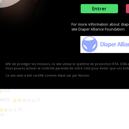
Entrer
For more information about diaper
site Diaper Alliance Foundation:
Afin de protéger les mineurs, ce site utilise le système de protection RTA. ICRA 
Forsite
Vous pouvez activer le contrôle parental de votre coté pour éviter que vos enfan
Ce site web a été certifié comme étant sûr par Norton.
(2)
(34)
LANDEC)
(3)
(3)
(0)