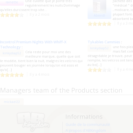
Une culotte que je porte très
J’achète des
rainette
regulièrement les nuits.Dommage
"médical " d
qu'elles durcissent trop vite...
, molicare, i
Il y a 2 mois
plupart font
Abendl
absorbent be
Il y a 3 m
Incontrol Premium Nights With Whiff-X
Tykables Cammies
:
Technology
:
une fois plei
kinkydiap52
mais fait c
Cela reste pour moi une des
kinkydiap52
désagréable je trouve, peut f
meilleure marque, quelle que soit
remplie, les velcros ont te
le modèle, tient bien la nuit, malgres les velcros qui
au bo[...]
peuvent bouger en journée lorsqu'on est assis et
Il y a 4 m
qu'o[...]
Il y a 4 mois
Managers team of the Products section
mickael22
Informations
Guide de la communauté
A propos d'ABKingdom