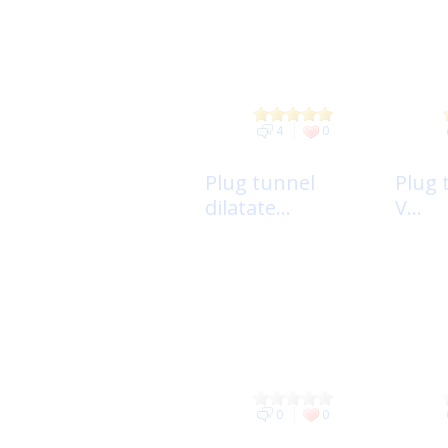
4
0
Plug tunnel
Plug 
dilatate...
V...
0
0