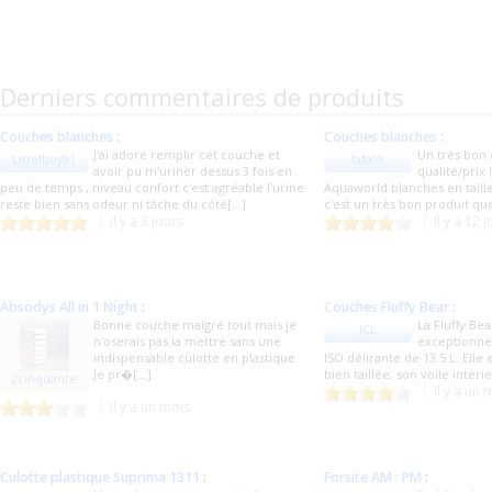
Derniers commentaires de produits
Couches blanches
:
Couches blanches
:
J'ai adoré remplir cet couche et
Un très bon
Littelboy91
fafa09
avoir pu m'uriner dessus 3 fois en
qualité/prix !
peu de temps , niveau confort c'est agréable l'urine
Aquaworld blanches en taille
reste bien sans odeur ni tâche du côté[...]
c'est un très bon produit q
Il y a 3 jours
Il y a 12 
Absodys All in 1 Night
:
Couches Fluffy Bear
:
Bonne couche malgré tout mais je
La Fluffy Be
JCL
n'oserais pas la mettre sans une
exceptionnel
indispensable culotte en plastique
ISO délirante de 13.5 L. Elle 
Je pr�[...]
bien taillée, son voile intérie
2cinquante
Il y a un 
Il y a un mois
Culotte plastique Suprima 1311
:
Forsite AM : PM
: