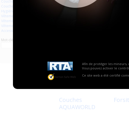
Couches à usage unique
Couches lavables
Hygiène usage unique
Vêtements
Couches Fluffy
Littl
Vêtements en plastique
Bear
Vêtements en latex
Accessoires
Mot-clé
Afin de protéger les mineurs, 
Vous pouvez activer le contrôl
Ce site web a été certifié co
1
0
Couches
Forsit
AQUAWORLD