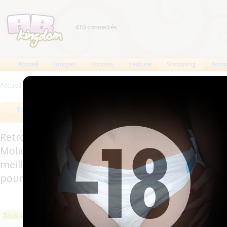
410 connectés
Accueil
Images
Forums
Lecture
Shopping
Anno
Accueil
>
Produits
Tous les produits
Meilleurs produits
Bout
Retrouverez sur cette page les meilleures couc
Molicare, Comficare, Confiance, Depend, Attends
meilleurs produits aussi bien pour les fétichis
pour l'incontinence.
Les plus récents
Trier par nom
Les 
Tous les produits