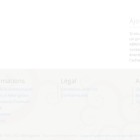
Ajo
Si vo
un pr
ABKin
conta
évent
l'ach
rmations
Légal
A
de la communauté
Conditions and CGV
Q
os d'ABKingdom
Confidentialité
Be
ments Premium
Si
té
ement
res
© 1999-2025 ABKingdom. Tous droits réservés. -
Support paiement carte bancaire P