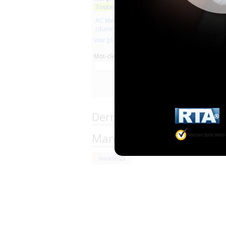
Toutes les marques
AC Medicals Supplies
(dummy rubber clothes)
Voir plus
Mot-clé
Derniers commentaires d
Managers team of the Pr
mickael22