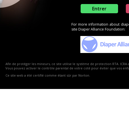
Entrer
For more information about diaper
site Diaper Alliance Foundation:
3
6
1
3
Afin de protéger les mineurs, ce site utilise le système de protection RTA. ICRA 
e produits
Vous pouvez activer le contrôle parental de votre coté pour éviter que vos enfan
Ce site web a été certifié comme étant sûr par Norton.
oducts section