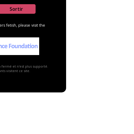
Sortir
s fetish, please visit the
a fermé et n'est plus supporté.
Publicité ▼
ts visitent ce site.