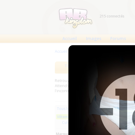
215 connectés
Accueil
Images
Forums
Accueil
>
Produits
>
Vêtements en latex
Tous les produits
Meilleurs
Retrouverez sur cette page les meilleures c
Attends, Bambino...) et les meilleurs produit
l'incontinence.
Les plus r
Tous les produits
Vêtements en latex
ACMedi
Culottes latex
la...
Marques :