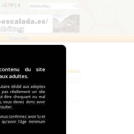
Publicité ▼
Sites web
contenu du site
ux adultes.
taire dédié aux adeptes
t pas réellement un site
ut être choquant ou mal
s, vous devez donc avoir
nsulter.
 vous confirmez avoir lu et
i qu'avoir l'âge minimum