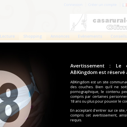
Connexion
Créer un compte
Lecture
Shopping
Annonces
Evènements
Conseils
 produits
Boutiques
Avertissement : Le 
ABKingdom est réservé a
ouches (Tena, Abena, Molicare, Comficare, Confiance, Depend,
s aussi bien pour les fétichistes des couches que pour
ABKingdom est un site communau
des couches. Bien qu'il ne soi
pornographique, le contenu pe
compris par certaines personne
écents
Trier par nom
Les préférés
18 ans ou plus pour pouvoir le co
cal Culotte
ACMedicals
En acceptant d'entrer sur ce site,
compris cet avertissement, ains
Culotte l...
requis.