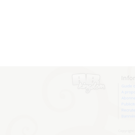
Info
Guide 
A prop
Abonne
Publici
Recrut
Banniè
Copyright 