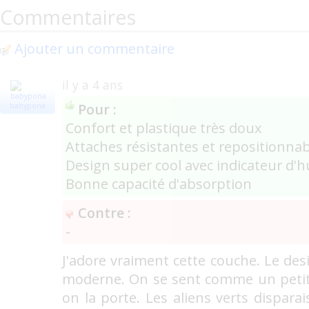
Max Diaper
(Långsele)
(0)
Commentaires
Changing times Diaper Company
(Nevada L
Ajouter un commentaire
(0)
DME Disposable Medical Express
(Spring La
il y a 4 ans
Lilkink
(0)
Pour :
babypona
Confort et plastique très doux
Attaches résistantes et repositionna
Design super cool avec indicateur d'h
Bonne capacité d'absorption
Contre :
-
J'adore vraiment cette couche. Le des
moderne. On se sent comme un peti
on la porte. Les aliens verts dispara