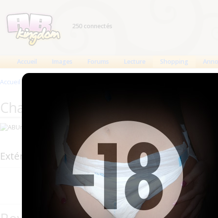
250 connectés
Accueil
Images
Forums
Lecture
Shopping
Anno
Accueil
>
Produits
>
Changes complets
>
Space
Changes complets ABUniverse : S
Fabricant : ABUniverse
Extérieur : Plastique
Absorption 50