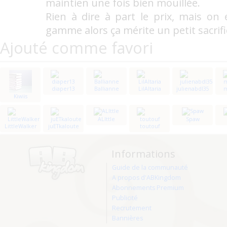
maintien une fois bien mouillée.
Rien à dire à part le prix, mais on
gamme alors ça mérite un petit sacrific
Ajouté comme favori
diaper13
Ballianne
LilAltaria
julienabdl35
Kiwiis
ALIttle
Spaw
LittleWalker
juETkaloute
toutouf
Informations
Guide de la communauté
A propos d'ABKingdom
Abonnements Premium
Publicité
Recrutement
Bannières