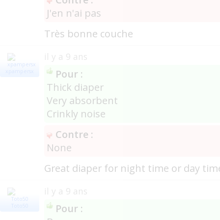
J'en n'ai pas
Très bonne couche
il y a 9 ans
Pour :
xpampersx
Thick diaper
Very absorbent
Crinkly noise
Contre :
None
Great diaper for night time or day tim
il y a 9 ans
Pour :
Toto50