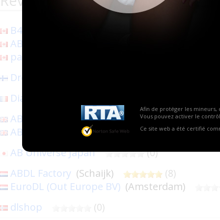
Revendeurs de la marque ABUniv
B4NS
(Boisbriand)
(22)
ABCanada
(Vancouver)
(1)
paddedbums
(Toronto)
(0)
DreamCare
(Hämeenlinna)
(2)
Diaper-minister
(67 Bust)
(41)
Afin de protéger les mineurs, 
ABDL MarketPlace
(London)
Vous pouvez activer le contrôl
(1)
Ce site web a été certifié co
ABU europe
(Heywood)
(0)
AB Universe Japan
(0)
ABDL Factory
(Schaijk)
(8)
EuroDL (Out Europe BV)
(Amsterdam)
dlshop
(0)