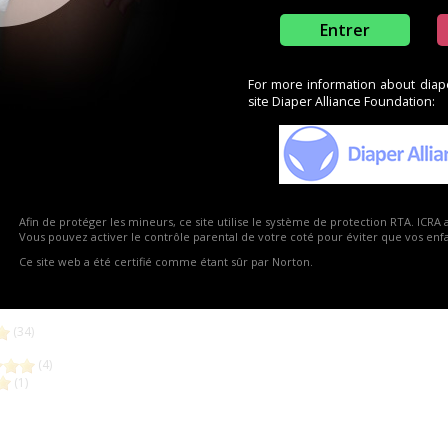
Entrer
rière
For more information about diaper
site Diaper Alliance Foundation:
e Bambino
Afin de protéger les mineurs, ce site utilise le système de protection RTA. ICRA 
Re
Vous pouvez activer le contrôle parental de votre coté pour éviter que vos enfan
real)
(4)
Ce site web a été certifié comme étant sûr par Norton.
)
(0)
(34)
(4)
(1)