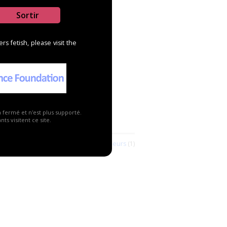
Sortir
s fetish, please visit the
a fermé et n'est plus supporté.
vendeurs
ts visitent ce site.
Voir tous les revendeurs
(1)