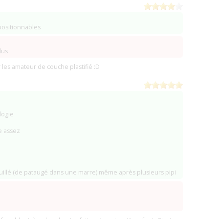
positionnables
lus
les amateur de couche plastifié :D
logie
e assez
uillé (de pataugé dans une marre) même après plusieurs pipi