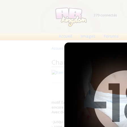
379 connectés
Accueil
Images
Forums
Accueil
>
Produits
>
Changes complets
>
Bam
Changes complets Bambi
Fabricant : Bambino (
The Bott
motif fantaisie. Vous serez sur le nuage 9 l
encore. Cette couche est épaisse, douce et
Avec de larges bandes refermables et une ce
- jusqu'à 4288 ml de capacité
- zone d'atterrissage avant imprimée renfor