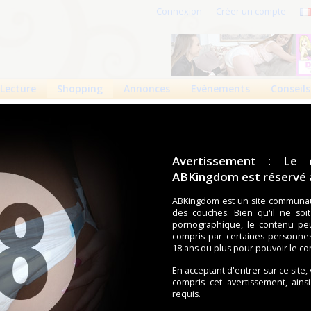
Connexion
Créer un compte
Lecture
Shopping
Annonces
Evènements
Conseils
bino cloudee
no : Bambino cloudee
Avertissement : Le 
ABKingdom est réservé a
om Half Group
)
3
4
5675 vues
ABKingdom est un site communau
des couches. Bien qu'il ne soi
Bambino est ravi de pouvoir vous présenter la toute
pornographique, le contenu pe
nouvelle couche Bambino, Cloudee! Cette couche est
compris par certaines personne
super mignonne avec un fond turquoise flatteur et un
18 ans ou plus pour pouvoir le co
orsque vous verrez les licornes, les lunes, les ballons et plus
 confortable, tout comme les Bellissimos (double épaisseur!),
En acceptant d'entrer sur ce site,
inture extensible.
compris cet avertissement, ains
requis.
cée