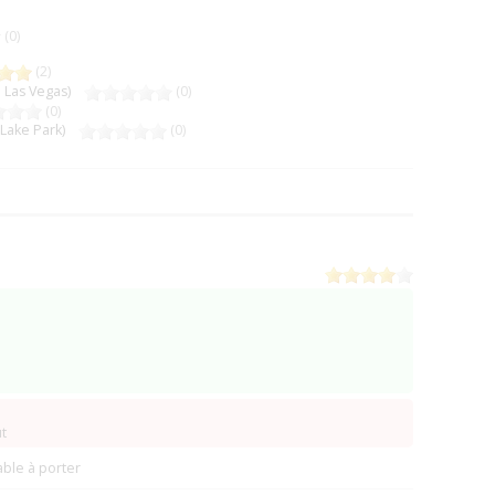
(0)
(2)
 Las Vegas)
(0)
(0)
 Lake Park)
(0)
t
ble à porter