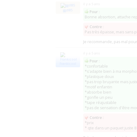
il y a 5 ans
ggdl85
Pour :
Bonne absortion, attache re
Contre :
Pas très épaisse, mais sans p
Je recommande, pas mal pour 
il y a 5 ans
Pour :
Frankicool
*confortable
*s'adapte bien à ma morpho
*plastique doux
*pas trop bruyante mais just
*motif enfantin
*absorbe bien
*gonfle un peu
*tape réajustable
*pas de sensation d'être mo
Contre :
*prix
* qte dans un paquet juste 8