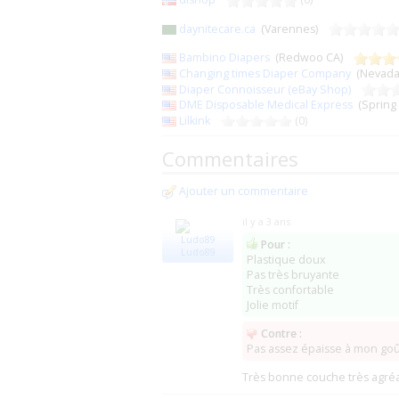
daynitecare.ca
(Varennes)
Bambino Diapers
(Redwoo CA)
Changing times Diaper Company
(Nevada
Diaper Connoisseur (eBay Shop)
DME Disposable Medical Express
(Spring
Lilkink
(0)
Commentaires
Ajouter un commentaire
il y a 3 ans
Pour :
Ludo89
Plastique doux
Pas très bruyante
Très confortable
Jolie motif
Contre :
Pas assez épaisse à mon goû
Très bonne couche très agréa