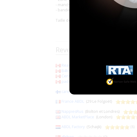
- manchettes hautes
- bande de taille extensible à l'avant et à l'ar
Taille de M à XL
Revendeurs de la marqu
Rearz
(3)
B4NS
(Boisbriand)
(22)
Centre Stomo-Phlebo de Montréal
(Mont
paddedbums
(Toronto)
(0
care2play
(Hämeenlinna)
France ABDL
(29 Le Folgoët)
NappiesRus
(Bolton et Londres)
ABDL MarketPlace
(London)
ABDL Factory
(Schaijk)
(8)
dlshop
(0)