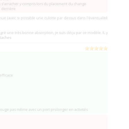
(0)
à s'arracher y compris lors du placement du change
)
i derrière
(0)
uit (avec si possible une culotte par dessus dans l'éventualité
(0)
-Loubert)
(0)
(0)
lgré une très bonne absorption, je suis déçu par ce modèle. IL y
(0)
ttaches
(0)
(0)
(0)
(0)
(0)
evilly-Larue)
(0)
(0)
efficace
int-Maurice)
(0)
)
(0)
)
(0)
)
(0)
(0)
ouge pas même avec un port prolonger en activités
ers)
(0)
0 Amiens)
(0)
(0)
)