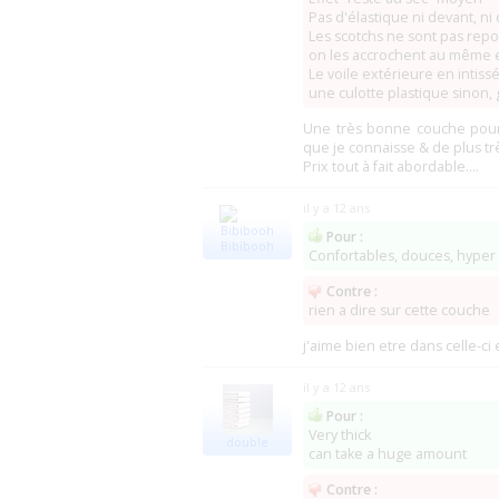
Pas d'élastique ni devant, ni
Les scotchs ne sont pas repo
NappiesRus
(Bolton et Londres)
on les accrochent au même e
Dorset Nursing Supplies
(Bournemouth
Le voile extérieure en intiss
Incontinence Choice
(Telford)
une culotte plastique sinon, 
Incontinence shop
(Denton)
DryLife
(Manchester)
(9)
Une très bonne couche pour 
Beaucare Medical
(Harrogate)
que je connaisse & de plus tr
Every Nappy
(Nottingham)
Prix tout à fait abordable....
ABDL Factory
(Schaijk)
(8)
il y a 12 ans
Maree Medical
(Liempde)
EuroDL (Out Europe BV)
(Amsterdam)
Pour :
Bibibooh
IMWW
(Ravenstein)
(0)
Confortables, douces, hyper
Mediq Combicare
(Waddinxveen)
Contre :
daynitecare.ca
(Varennes)
rien a dire sur cette couche
EMTE Handelsbolag (Vuxshopen)
(Ödes
j'aime bien etre dans celle-ci
Bambino Diapers
(Redwoo CA)
il y a 12 ans
XP Medical
(CA Ventura)
(
Pour :
NorthShore Care Supply
(IL Northbrook
Very thick
A Better Absorbent Incontinence Product 
double
can take a huge amount
Magic Medical
(Canton)
(0
iDiaper
(Caldwell)
(0)
Contre :
National Incontinence
(Ashton)