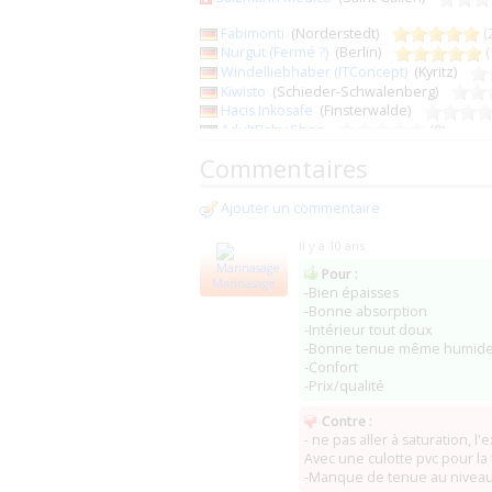
Fabimonti
(Norderstedt)
(
Nurgut (Fermé ?)
(Berlin)
(
Windelliebhaber (ITConcept)
(Kyritz)
Kiwisto
(Schieder-Schwalenberg)
Hacis Inkosafe
(Finsterwalde)
AdultBaby Shop
(0)
Windelnkaufen
(Bad Belzig)
Commentaires
Erotik Shop Graba (Fermé ?)
(Saalfeld)
Eunaxis Medical
(Konstanz)
Ajouter un commentaire
DreamCare
(Hämeenlinna)
care2play
(Hämeenlinna)
il y a 10 ans
Pour :
Diaper-minister
(67 Bust)
Marinasage
-Bien épaisses
France ABDL
(29 Le Folgoët)
-Bonne absorption
Sphere Santé
(78 Sartrouville)
-Intérieur tout doux
France Incontinence (Vallée Incontinence
-Bonne tenue même humid
Medinov
(69 Lyon)
(4)
-Confort
Vitaléa Médical (ex-HADO)
(35 Redon)
-Prix/qualité
Espace Incontinence (MédiFactory)
Sannys Europe
(13 Trets)
Contre :
MDM France
(59 Bondues)
- ne pas aller à saturation, l'
B.L Médical
(1)
Avec une culotte pvc pour la 
Atlantic Medical Hygiene
(64 Salies-de-B
-Manque de tenue au niveau d