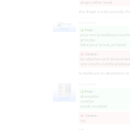
straps rather weak
Wholesale Point
(Burr Ridge)
KCK Medical
(0)
the shape is a bit uncomfy; the
DME Disposable Medical Express
(Spring
Cheap Chux
(Rhome)
(0)
il y a 12 ans
Dignity Medical Supplies
(Saint Louis)
franqy
Pour :
ADE Adult Diapers Expert (Fermé ?)
pour moi la meilleure couche 
The CareGiver Partnership
(Neenah)
gros pipi.
Diaper Connoisseur
(0)
idéal pour la nuit, je l'aime!
Love Diaper
(Van Nuys,)
(0
The Diaper Super Store (IDK Enterprises)
Contre :
Home Delivered Diapers (Kline Medical S
les attaches sont décevantes,
une couche-culotte plastique 
la meilleure en absorption et
il y a 13 ans
Pour :
absorption
fredd07
comfort
nordic ecolabel
Contre :
ras
ras