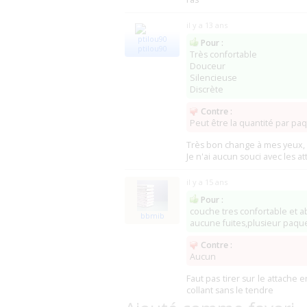
il y a 13 ans
Pour :
ptilou90
Très confortable
Douceur
Silencieuse
Discrète
Contre :
Peut être la quantité par pa
Très bon change à mes yeux, 
Je n'ai aucun souci avec les 
il y a 15 ans
Pour :
couche tres confortable et 
bbmib
aucune fuites,plusieur paquet
Contre :
Aucun
Faut pas tirer sur le attache 
collant sans le tendre