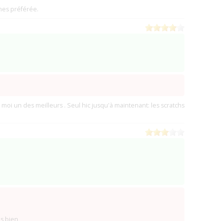
(1)
es préférée.
(1)
)
(2)
2)
1)
illon)
(2)
a-Pape)
(1)
(1)
oi un des meilleurs . Seul hic jusqu'à maintenant: les scratchs
(3)
(1)
(1)
Compiegne)
(0)
ône)
(0)
ermé ?)
(75 Pariis)
(0)
les)
(0)
)
as bien