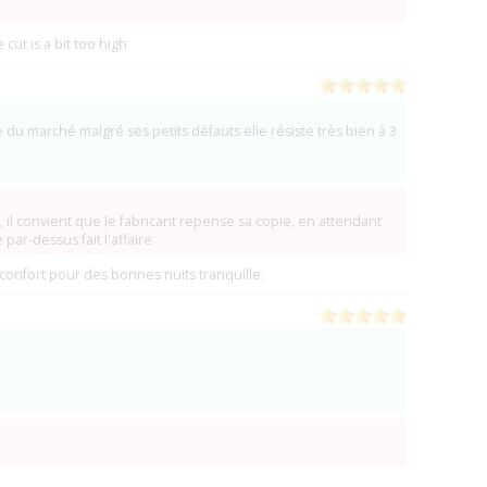
(0)
 cut is a bit too high
 Lake Park)
(0)
(0)
(0)
du marché malgré ses petits défauts elle résiste très bien à 3
(0)
)
(VA Alexandria)
(0)
upply)
(Sterling Heights)
(0)
 il convient que le fabricant repense sa copie, en attendant
par-dessus fait l'affaire
 confort pour des bonnes nuits tranquille.