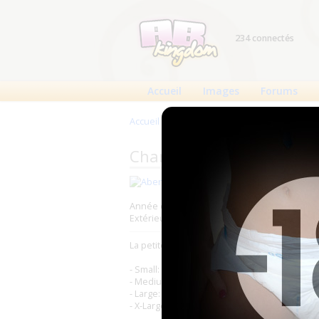
234 connectés
Accueil
Images
Forums
Accueil
>
Produits
>
Changes complets
>
Abr
Changes complets Abena 
Fabricant : Abena (
Abena
)
Année de production : 2011
Extérieur : Intissé
La petite dernière de chez Abnea, Abri-form
- Small: 60 à 85cm, 22 par paquet
- Medium: 70 à 110cm, 14 par paquet
- Large: 100 à 150cm, 12 par paquet
- X-Large: 110 à 170cm, 12 par paquet