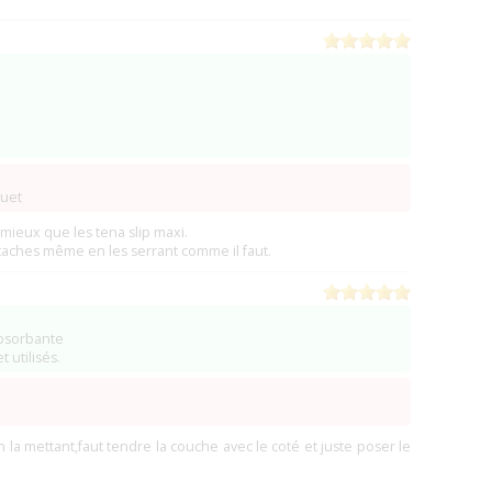
quet
mieux que les tena slip maxi.
attaches même en les serrant comme il faut.
absorbante
 utilisés.
en la mettant,faut tendre la couche avec le coté et juste poser le