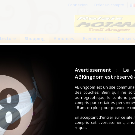
Connexion
Créer un compte
Lecture
Shopping
Annonces
Evènements
Conseils
i-Form Premium L4
: Abri-Form Premium L4
Avertissement : Le 
ABKingdom est réservé a
10
5
9630 vues
ABKingdom est un site communau
des couches. Bien qu'il ne soi
pornographique, le contenu pe
compris par certaines personne
 Premium niveau 4 (absorption maxi).
18 ans ou plus pour pouvoir le co
En acceptant d'entrer sur ce site,
compris cet avertissement, ains
requis.