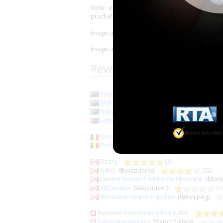
Voile extérieur en non-tissé, barrières fé
produit estampillé d'un éco-label ... au détri
Image incluse introuvable ou supprimée
I
Image incluse introuvable ou supprimée
I
Revendeurs de la marqu
Physio Supplies
(Queensland)
BMHealthare
(0)
Nappies Galore
(Clearview)
Littles Downunder
(Queensland)
Senup
(Thuin)
(2)
Proximed (ex Assesse Medical Online)
(N
Rearz
(3)
B4NS
(Boisbriand)
(22)
Centre Stomo-Phlebo de Montréal
(Mont
ABCanada
(Vancouver)
(1)
Westcare Heath Supplies
(Winnipeg)
Remado Inkontinenz Produkte
Salzmann Medico
(Saint-Gallen)