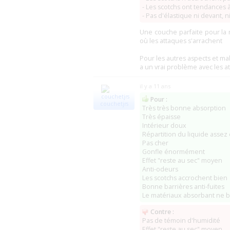
ConforBis
(69 Vernaison)
- Les scotchs ont tendances 
Distribe Santé
(06 Nice)
(0
- Pas d'élastique ni devant, n
ParaPharm
(0)
Incontinence Eco
(34 Saint-Bres)
Une couche parfaite pour la n
Hygiène Dépôt 42 (DAGO)
(42 Villars)
où les attaques s'arrachent
Protect Santé (fermé ?)
(16 Roumazieres
Brotteaux Médical
(01 Miribel)
Pour les autres aspects et ma
Medical Distri (MD+)
(59 Roubaix)
a un vrai problème avec les a
Marignane Médical
(13 Marignane)
O2Santé
(94 Champigny-sur-Marne)
il y a 11 ans
Caducee (CareMedia)
(33 Cenon)
Pour :
Tous Ergo (SelfConfort)
(59 Bondues)
couchetjrs
Très très bonne absorption
Pharmacie Ramousse
(43 Riotord)
Très épaisse
Allo Incontinence (Domidom Soins)
(94 Ch
Intérieur doux
Incontinence Service
(79 Niort)
Répartition du liquide assez 
Matériel Médical Center (Fermé ?)
(94 Sa
Pas cher
Cdiscount Incontinence
(0
Gonfle énormément
Senior Médical
(69 Limonest)
Effet "reste au sec" moyen
BL Médical
(94 Arcueil)
(0)
Anti-odeurs
Matergo
(69 Saint-Georges-de-Reneins
Les scotchs accrochent bien
BG Médical
(51 Châlons-en-Champagne
Bonne barrières anti-fuites
Autonomie
(69 Rillieux-la-Pape)
Le matériaux absorbant ne b
Pharmacie de l'Arros
(32 Plaisance-du-G
Contre :
Incontinence & Fuite Urinaire (Fermé ?)
(8
Pas de témoin d'humidité
VivaMedi (fermé ?)
(Telford)
Effet "reste au sec" moyen
AZA Médical
(88 Epinal)
(0