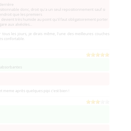
 derrière
sitionnable donc, droit qu'a un seul repositionnement sauf si
(4)
ndroit que les premiers
)
(2)
é devient très humide au point qu'il faut obligatoirement porter
(1)
gare aux alvéoles...
(1)
tous les jours, je dirais même, l'une des meilleures couches
(0)
ès confortable.
(0)
(2)
(0)
 absorbantes
(0)
(0)
hög)
(0)
 et meme après quelques pipi c'est bien !
(2)
1)
)
(0)
ABAIP (XP Enterprises) (fermé ?)
(Ventura)
(0)
)
(0)