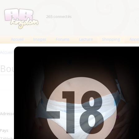
265 connectés
Accueil
Images
Forums
Lecture
Shopping
Anno
Accueil
>
Produits
>
Boutiques
>
Adult diaper and chux
Boutique : Adult diaper and chux
Informations mises à
Adresse
82, North St - Danbury, C
Voir sur la carte
Pays
États-Unis
Téléphone