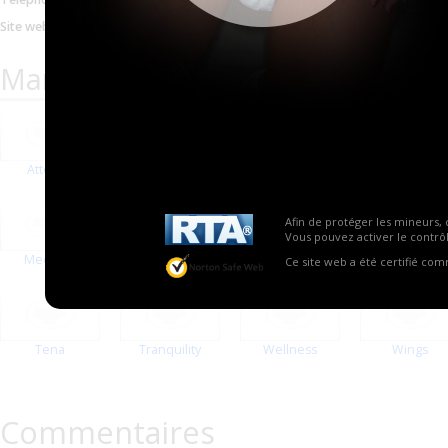
877 658 4739
Site web
http://www.adultdiapers
Marques proposées par Adult dia
Attends
Depend
Dignity
FitRight
Afin de protéger les mineurs, 
Vous pouvez activer le contrôl
MedLine
Molicare
Prevail
ReliaMed
Ce site web a été certifié co
Tena
Tranquility
Wellness
Wings
Commentaires