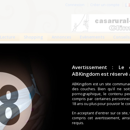
Connexion
Créer un compte
Lecture
Shopping
Annonces
Evènements
Conseils
ima S1237
>
Revendeurs
ttes plastique Suprima
Ajo
Avertissement : Le 
ABKingdom est réservé a
Vous 
page 
ABKingdom est un site communau
coord
0 revendeurs
des couches. Bien qu'il ne soi
jugere
pornographique, le contenu pe
cont
compris par certaines personne
18 ans ou plus pour pouvoir le co
En acceptant d'entrer sur ce site,
compris cet avertissement, ains
requis.