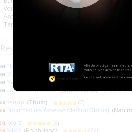
- Barrières anti fuites
- Voile sensation textile en non tissé
- Anti odeurs
- Témoin d'humidité
Revendeurs de la marque Abena
Physio Supplies
(Queensland)
(2)
Afin de protéger les mineurs, 
Vous pouvez activer le contrôl
BMHealthare
(0)
Ce site web a été certifié co
Nappies Galore
(Clearview)
(0)
Littles Downunder
(Queensland)
(
Senup
(Thuin)
(2)
Proximed (ex Assesse Medical Online)
(Nani
Rearz
(3)
B4NS
(Boisbriand)
(22)