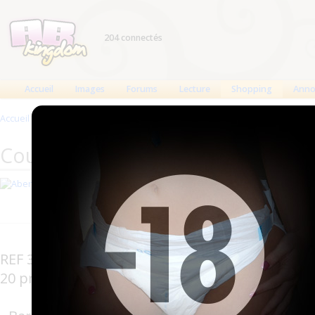
204 connectés
Accueil
Images
Forums
Lecture
Shopping
Anno
Accueil
>
Produits
>
Couches anatomiques
>
Delta san 10
Couches anatomiques Abena : Del
Fabricant : Abena (
Abena
)
Delta San N°1
REF 308840
20 protections par paquet