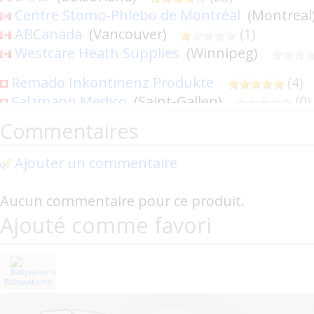
Centre Stomo-Phlebo de Montréal
(Montrea
ABCanada
(Vancouver)
(1)
Westcare Heath Supplies
(Winnipeg)
Remado Inkontinenz Produkte
(4)
Salzmann Medico
(Saint-Gallen)
(0)
Commentaires
Fabimonti
(Norderstedt)
(2)
Nurgut (Fermé ?)
(Berlin)
(1)
Ajouter un commentaire
Windelliebhaber (ITConcept)
(Kyritz)
Hacis Inkosafe
(Finsterwalde)
(0)
Aucun commentaire pour ce produit.
AdultBaby Shop
(0)
Ajouté comme favori
Kiwisto
(Schieder-Schwalenberg)
(0
Erotik Shop Graba (Fermé ?)
(Saalfeld)
Eunaxis Medical
(Konstanz)
(0)
Windelnkaufen
(Bad Belzig)
(0)
Babywakame
DreamCare
(Hämeenlinna)
(2)