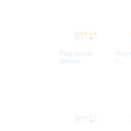
4
0
Plug tunnel
Plug 
dilatate...
V...
0
0