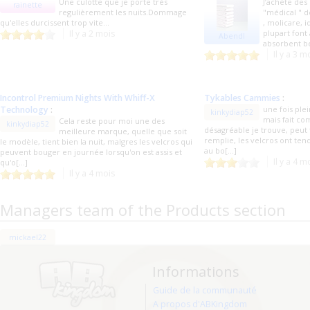
Une culotte que je porte très
J’achète des
rainette
regulièrement les nuits.Dommage
"médical " d
qu'elles durcissent trop vite...
, molicare, i
Il y a 2 mois
plupart font
Abendl
absorbent be
Il y a 3 m
Incontrol Premium Nights With Whiff-X
Tykables Cammies
:
Technology
:
une fois plei
kinkydiap52
mais fait c
Cela reste pour moi une des
kinkydiap52
désagréable je trouve, peut f
meilleure marque, quelle que soit
remplie, les velcros ont te
le modèle, tient bien la nuit, malgres les velcros qui
au bo[...]
peuvent bouger en journée lorsqu'on est assis et
Il y a 4 m
qu'o[...]
Il y a 4 mois
Managers team of the Products section
mickael22
Informations
Guide de la communauté
A propos d'ABKingdom