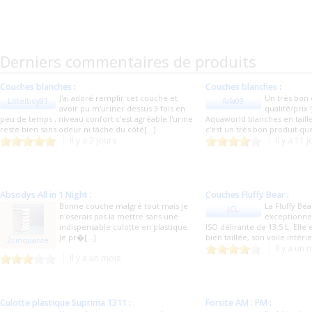
Derniers commentaires de produits
Couches blanches
:
Couches blanches
:
J'ai adoré remplir cet couche et
Un très bon
Littelboy91
fafa09
avoir pu m'uriner dessus 3 fois en
qualité/prix !
peu de temps , niveau confort c'est agréable l'urine
Aquaworld blanches en taille
reste bien sans odeur ni tâche du côté[...]
c'est un très bon produit q
Il y a 2 jours
Il y a 11 
Absodys All in 1 Night
:
Couches Fluffy Bear
:
Bonne couche malgré tout mais je
La Fluffy Be
JCL
n'oserais pas la mettre sans une
exceptionnel
indispensable culotte en plastique
ISO délirante de 13.5 L. Elle 
Je pr�[...]
bien taillée, son voile intérie
2cinquante
Il y a un 
Il y a un mois
Culotte plastique Suprima 1311
:
Forsite AM : PM
: