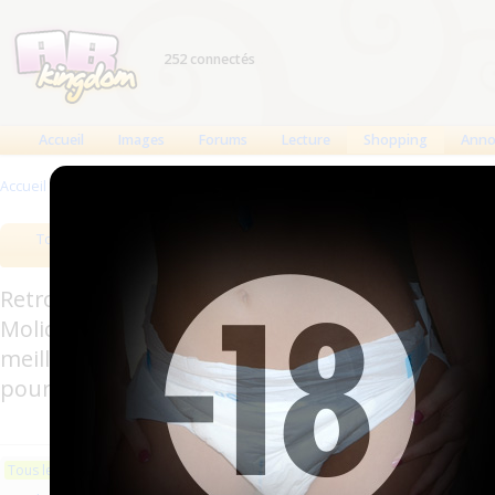
252 connectés
Accueil
Images
Forums
Lecture
Shopping
Anno
Accueil
>
Produits
Tous les produits
Meilleurs produits
Bout
Retrouverez sur cette page les meilleures couc
Molicare, Comficare, Confiance, Depend, Attends
meilleurs produits aussi bien pour les fétichis
pour l'incontinence.
Les plus récents
Trier par nom
Les 
Tous les produits