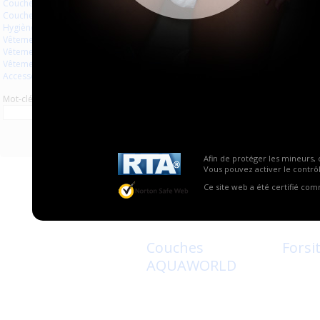
Couches à usage unique
Couches lavables
Hygiène usage unique
Vêtements
Couches Fluffy
Littl
Vêtements en plastique
Bear
Vêtements en latex
Accessoires
Mot-clé
Afin de protéger les mineurs, 
Vous pouvez activer le contrôl
Ce site web a été certifié co
1
0
Couches
Forsit
AQUAWORLD