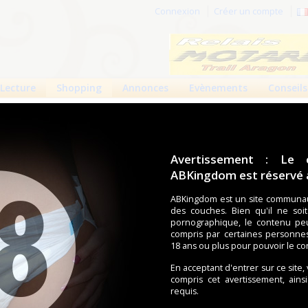
Connexion
Créer un compte
Lecture
Shopping
Annonces
Evènements
Conseils
hes droites et inserts
 produits
Boutiques
Avertissement : Le 
ABKingdom est réservé a
ouches (Tena, Abena, Molicare, Comficare, Confiance, Depend,
s aussi bien pour les fétichistes des couches que pour
ABKingdom est un site communau
des couches. Bien qu'il ne soi
pornographique, le contenu pe
compris par certaines personne
écents
Trier par nom
Les préférés
18 ans ou plus pour pouvoir le co
duit trouvé.
En acceptant d'entrer sur ce site,
compris cet avertissement, ains
requis.