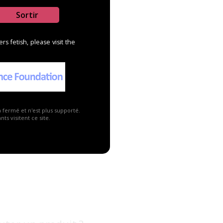
Sortir
s fetish, please visit the
Publicité ▼
a fermé et n'est plus supporté.
ts visitent ce site.