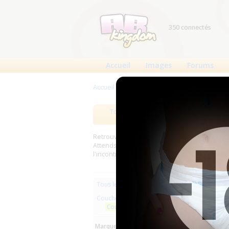
350 connectés
Accueil
Images
Forums
Accueil
>
Produits
>
Couches lavables
>
Couc
Tous les produits
Meilleurs
Retrouverez sur cette page les meilleures c
Attends, Bambino...) et les meilleurs produit
l'incontinence.
Les plus r
Tous les produits
Couches lavables
Aucun pro
Couches droites et inserts
Marques :