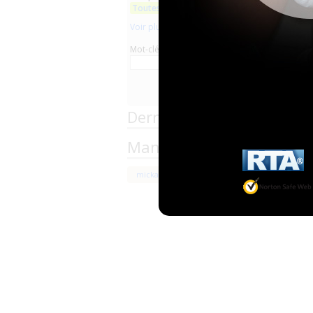
Toutes les marques
Voir plus
Mot-clé
Derniers commentaires d
Managers team of the Pr
mickael22