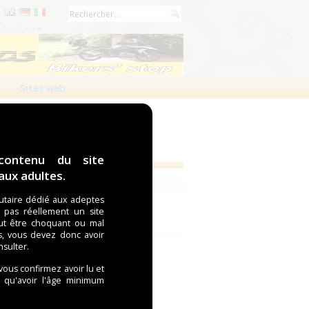
Publicité ▼
Sites web
contenu du site
ux adultes.
taire dédié aux adeptes
t pas réellement un site
ut être choquant ou mal
s, vous devez donc avoir
nsulter.
 vous confirmez avoir lu et
i qu'avoir l'âge minimum