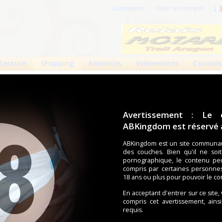
Connexion
Créer un compte
Lecture
Shopping
Annonces
Evènements
Conseils
 produits
Boutiques
Avertissement : Le 
ABKingdom est réservé a
ouches (Tena, Abena, Molicare, Comficare, Confiance, Depend,
s aussi bien pour les fétichistes des couches que pour
ABKingdom est un site communau
des couches. Bien qu'il ne soi
pornographique, le contenu pe
compris par certaines personne
écents
Trier par nom
Les préférés
18 ans ou plus pour pouvoir le co
En acceptant d'entrer sur ce site,
1
2
Suivant
Pages :
compris cet avertissement, ains
requis.
Molinea Plus
ID Expert protect
Lingettes Hygi