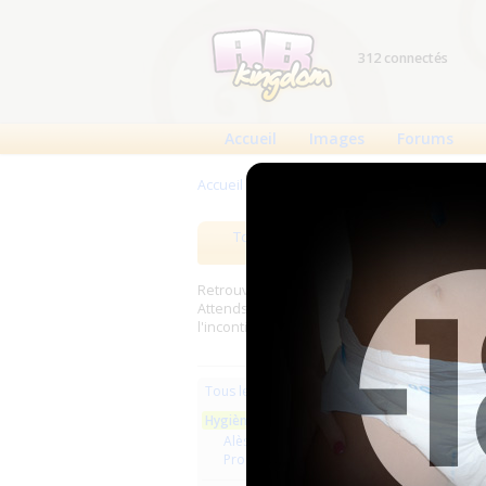
312 connectés
Accueil
Images
Forums
Accueil
>
Produits
>
Hygiène usage unique
Tous les produits
Meilleurs
Retrouverez sur cette page les meilleures c
Attends, Bambino...) et les meilleurs produit
l'incontinence.
Les plus r
Tous les produits
Hygiène usage unique
Alèses
Produits de soin
Alèse 