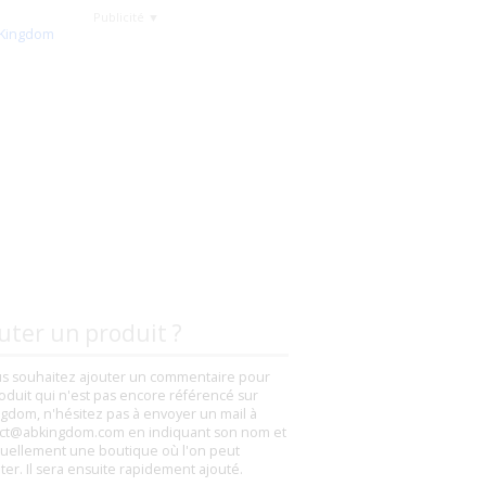
Publicité ▼
uter un produit ?
us souhaitez ajouter un commentaire pour
oduit qui n'est pas encore référencé sur
gdom, n'hésitez pas à envoyer un mail à
ct@abkingdom.com en indiquant son nom et
uellement une boutique où l'on peut
eter. Il sera ensuite rapidement ajouté.