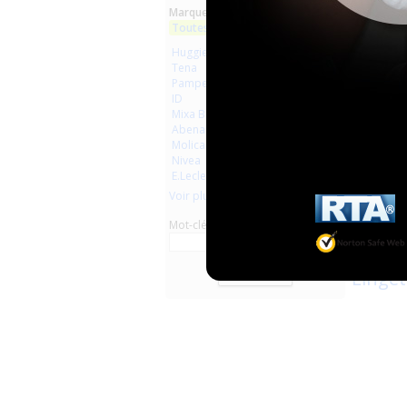
Marques :
...
Toutes les marques
Huggies
Tena
Pampers
ID
Mixa Bébé
Abena
Molicare
Nivea
E.Leclerc
Voir plus
Mot-clé
Mixa 
Lingett