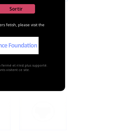
Sortir
s fetish, please visit the
a fermé et n'est plus supporté.
3
4
ts visitent ce site.
Tena Wet Wipe