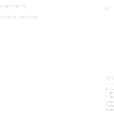
e produits
oducts section
Ajo
Si vo
un pr
ABKin
conta
évent
l'ach