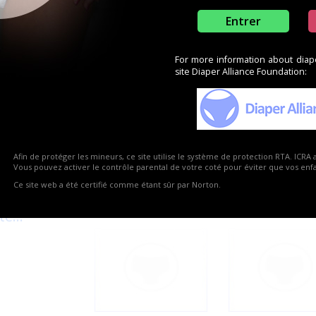
p...
Entrer
For more information about diaper
site Diaper Alliance Foundation:
Afin de protéger les mineurs, ce site utilise le système de protection RTA. ICRA 
0
0
0
0
0
1
Vous pouvez activer le contrôle parental de votre coté pour éviter que vos enfan
Ce site web a été certifié comme étant sûr par Norton.
Bébé
Abri-Soft classic
MoliNea Plus
e...