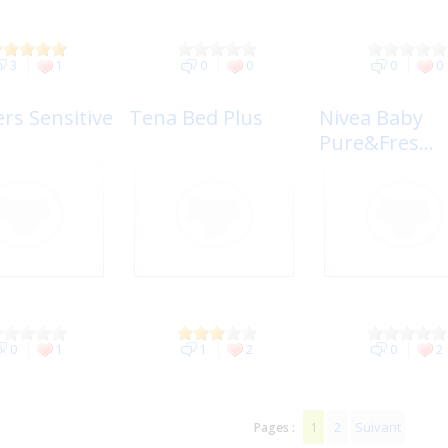
3
1
0
0
0
0
rs Sensitive
Tena Bed Plus
Nivea Baby
Pure&Fres...
0
1
1
2
0
2
1
2
Suivant
Pages :