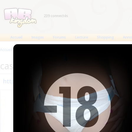
239 connectés
Accueil
Images
Forums
Lecture
Shopping
Anno
Accueil
>
Sites
>
casarural-escalada (Se acepta ABDL)
casarural-escalada (Se acepta 
https://casarural-escalada.es/
Ajouté 
Mis à jo
mois
208 vis