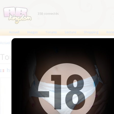
358 connectés
Accueil
Images
Forums
Lecture
Shopping
Anno
Accueil
>
Sites
>
Tout pour toi
Tout pour toi
http://toutpourtoi.ch
Ajouté 
Mis à j
2071 vi
ABKin