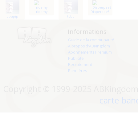
riderhy
Diaperpee8
poupip
tcbb
Informations
Guide de la communauté
A propos d'ABKingdom
Abonnements Premium
Publicité
Recrutement
Bannières
Copyright © 1999-2025 ABKingdom. 
carte banc