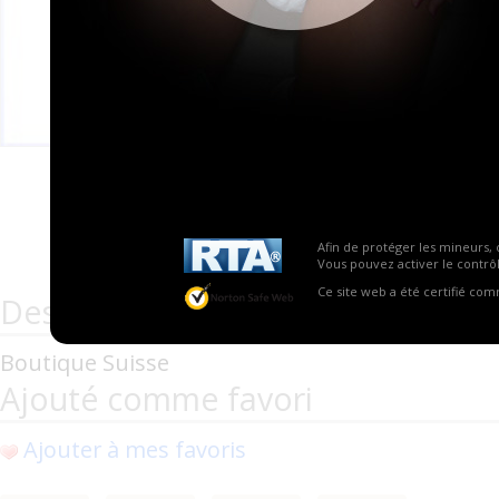
Conten
Site
Bout
Bout
Bout
Tags :
Afin de protéger les mineurs, 
Vous pouvez activer le contrôl
couche
Ce site web a été certifié co
Description
Boutique Suisse
Ajouté comme favori
Ajouter à mes favoris