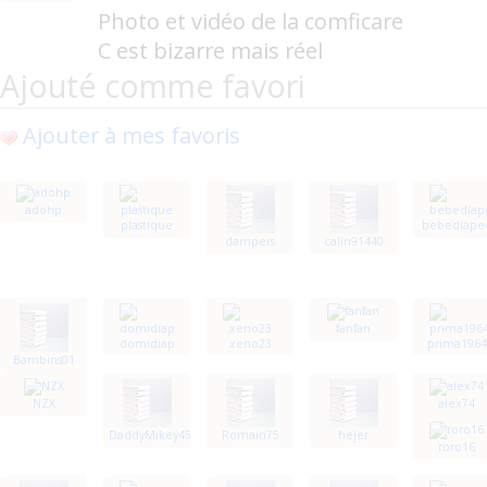
Photo et vidéo de la comficare
C est bizarre mais réel
Ajouté comme favori
Ajouter à mes favoris
adohp
plastique
bebediape
dampers
calin91440
fanfan
domidiap
xeno23
prima1964
Bambins01
NZX
alex74
DaddyMikey45
Romain75
hejer
roro16