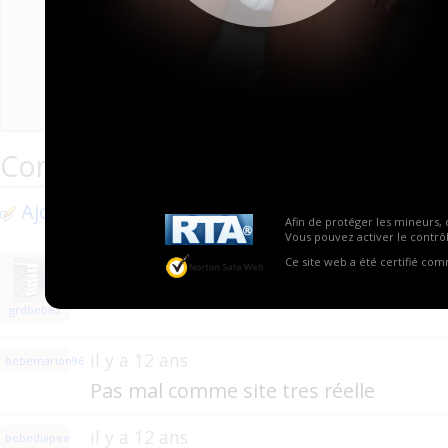
Conten
Ima
Commentaires
Ajouter un commentaire
Afin de protéger les mineurs, 
Vous pouvez activer le contrôl
il y a 2 ans
Ce site web a été certifié co
impossible d acceder au site
grdbebe3
il y a 12 ans
bebemarion96
Pas mal comme site tres réelle
il y a 12 ans
bebediapee