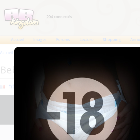
204 connectés
Accueil
Images
Forums
Lecture
Shopping
Anno
Accueil
>
Sites
>
BebeDiapee
BebeDiapee
http://bebediapee.tumblr.com/
Ajouté 
Mis à jo
141431 
ABKin