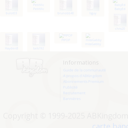
PetitVic
BabyEd
bulot03
brunobb40
tiguy
chris20
PIPOP
missGabby
HaydenB
tails192
Informations
Guide de la communauté
A propos d'ABKingdom
Abonnements Premium
Publicité
Recrutement
Bannières
Copyright © 1999-2025 ABKingdom. 
carte banc