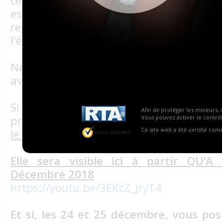
célébrée comme une fête religieuse. 
est
férié
dans de nombreux pays ce 
regroupement familial autour d'un 
l'échange de cadeaux.
Ne pouvant pas tous vous couvrir de ca
avons préparé une petite vidéo sans pré
Si elle n’a pas la qualité d’une vidéo 
Afin de protéger les mineurs, 
professionnels, elle a le privilège d’avoir
Vous pouvez activer le contrôl
Ce site web a été certifié co
le coeur.
Elle sera visible ici à partir QU’
Décembre 2018
https://youtu.be/3EKcZ_jryT4
Et si,
les 24 et 25 décembre,
vous pos