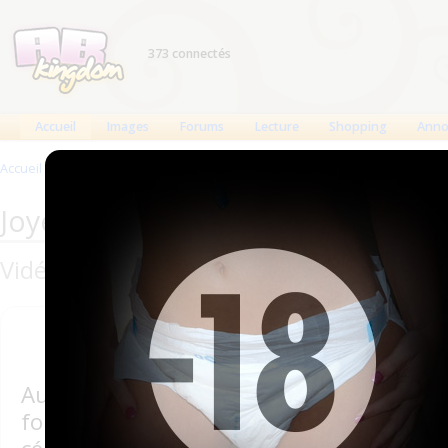
373 connectés
Accueil
Images
Forums
Lecture
Shopping
Anno
Accueil
>
Joyeux Noël ABDL 2018
Joyeux Noël ABDL 2018
Vidéos et photos ABDL à offrir les 24 et
Aujourd'hui, la fête de 
fortement
sécularisée
et n'est plus 