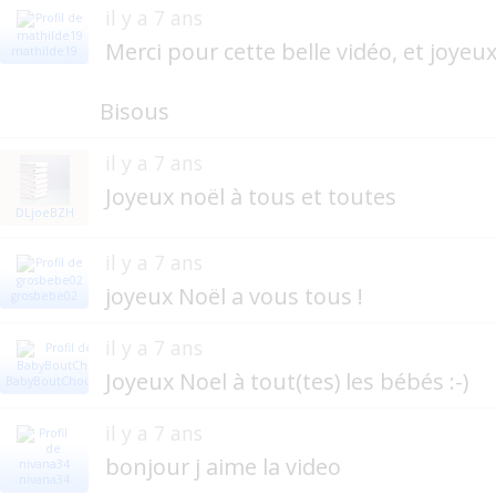
il y a 7 ans
Merci pour cette belle vidéo, et joyeu
mathilde19
Bisous
il y a 7 ans
Joyeux noël à tous et toutes
DLjoeBZH
il y a 7 ans
joyeux Noël a vous tous !
grosbebe02
il y a 7 ans
Joyeux Noel à tout(tes) les bébés :-)
BabyBoutChou
il y a 7 ans
bonjour j aime la video
nivana34