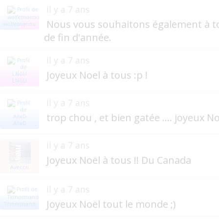
il y a 7 ans
Nous vous souhaitons également à t
wolfetnanou
de fin d'année.
il y a 7 ans
Joyeux Noel à tous :p !
LNGU
il y a 7 ans
trop chou , et bien gatée .... joyeux Noe
AlixD
il y a 7 ans
Joyeux Noël à tous !! Du Canada
Aveccri
il y a 7 ans
Joyeux Noël tout le monde ;)
Titinormand