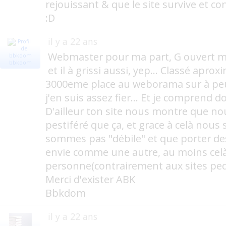
rejouissant & que le site survive et c
:D
il y a 22 ans
Webmaster pour ma part, G ouvert mo
bbkdom
et il à grissi aussi, yep... Classé apro
3000eme place au weborama sur à peu
j'en suis assez fier... Et je comprend do
D'ailleur ton site nous montre que n
pestiféré que ça, et grace à celà nou
sommes pas "débile" et que porter de
envie comme une autre, au moins celà
personne(contrairement aux sites ped
Merci d'exister ABK
Bbkdom
il y a 22 ans