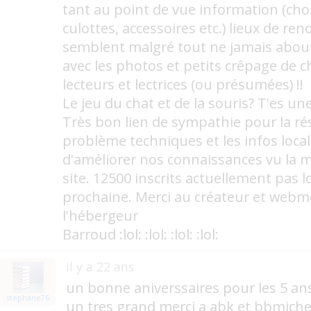
tant au point de vue information (cho
culottes, accessoires etc.) lieux de re
semblent malgré tout ne jamais abouti
avec les photos et petits crêpage de 
lecteurs et lectrices (ou présumées) !!
Le jeu du chat et de la souris? T'es u
Très bon lien de sympathie pour la ré
problème techniques et les infos loca
d'améliorer nos connaissances vu la 
site. 12500 inscrits actuellement pas l
prochaine. Merci au créateur et webme
l'hébergeur
Barroud :lol: :lol: :lol: :lol:
il y a 22 ans
un bonne aniverssaires pour les 5 an
stephane76
un tres grand merçi a abk et bbmichel