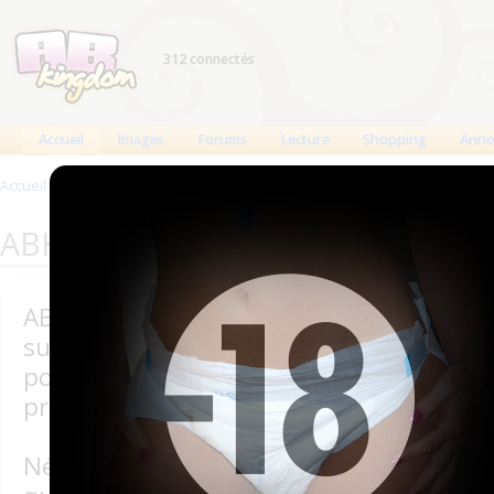
312 connectés
Accueil
Images
Forums
Lecture
Shopping
Anno
Accueil
>
ABKingdom fête ses cinq années d'existence
ABKingdom fête ses cinq années 
ABKingdom fête ce mois-ci ses cinq ann
sur le web ! C'est un événement et un
pour un site réalisé et maintenu bénévo
premier jour.
Né en mars 1999 afin de recueill