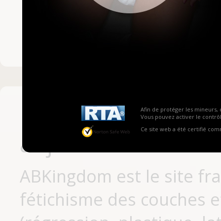
Mot de passe ou no
Pas encore inscrit
Afin de protéger les mineurs, 
Vous pouvez activer le contrôl
Ce site web a été certifié co
aujourd'hui
ABKingdom est le site fr
fétichisme des couches et