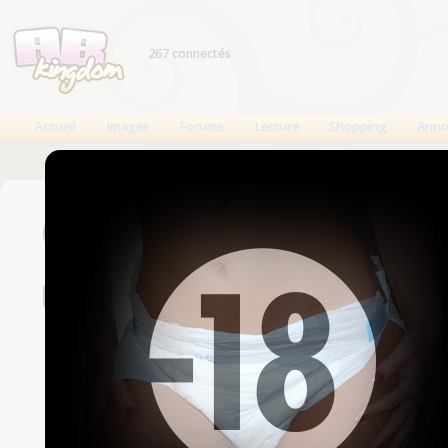
267 connectés
Accueil
Images
Forums
Lecture
Shopping
Anno
Connexion
Un compte est nécessaire
Nom d'utilisateur
Mot de passe