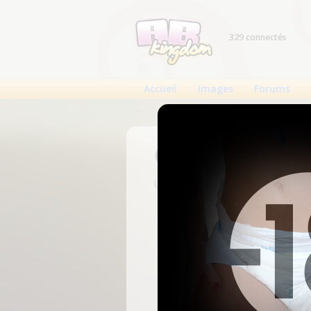
329 connectés
Accueil
Images
Forums
Connexion
Un compte est nécessaire pour voi
N