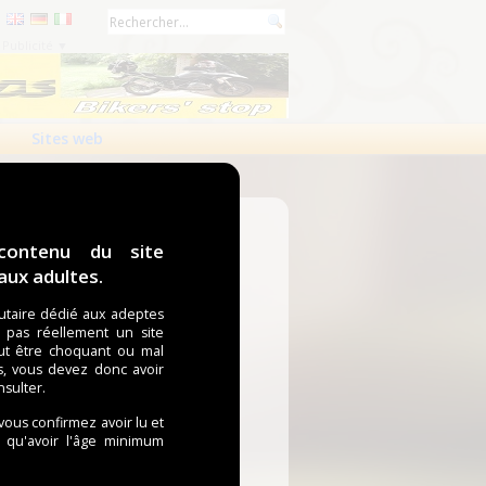
Publicité ▼
Sites web
contenu du site
ux adultes.
taire dédié aux adeptes
t pas réellement un site
ut être choquant ou mal
s, vous devez donc avoir
nsulter.
 vous confirmez avoir lu et
i qu'avoir l'âge minimum