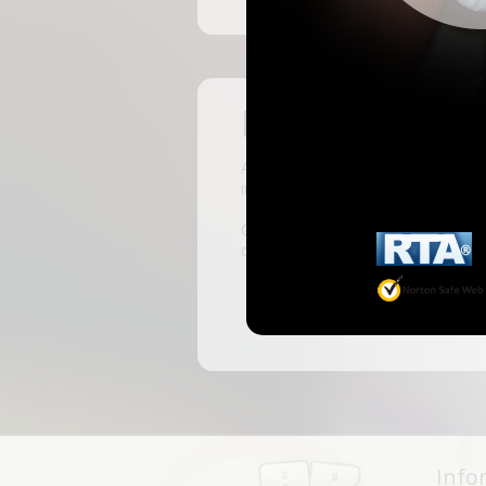
Pas encore insc
ABKingdom est le site français de r
inscrivant, vous pourrez accéder à 
C'est rapide et gratuit, des millie
discussions, faire des rencontres, l
Info