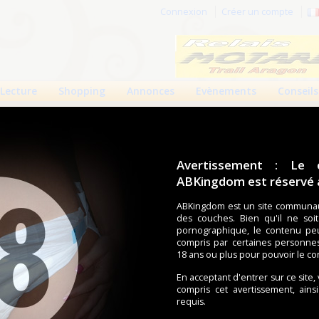
Connexion
Créer un compte
Lecture
Shopping
Annonces
Evènements
Conseils
Avertissement : Le 
ABKingdom est réservé a
r cette page.
ABKingdom est un site communau
des couches. Bien qu'il ne soi
om d'utilisateur
pornographique, le contenu pe
compris par certaines personne
Mot de passe
18 ans ou plus pour pouvoir le co
En acceptant d'entrer sur ce site,
compris cet avertissement, ains
requis.