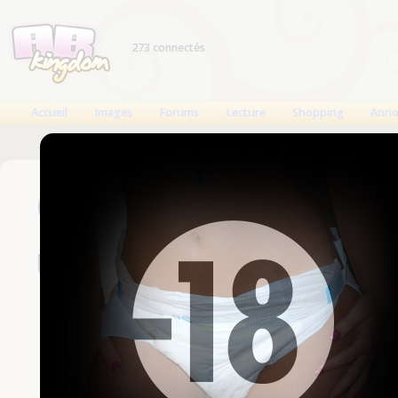
273 connectés
Accueil
Images
Forums
Lecture
Shopping
Anno
Connexion
Un compte est nécessaire
Nom d'utilisateur
Mot de passe