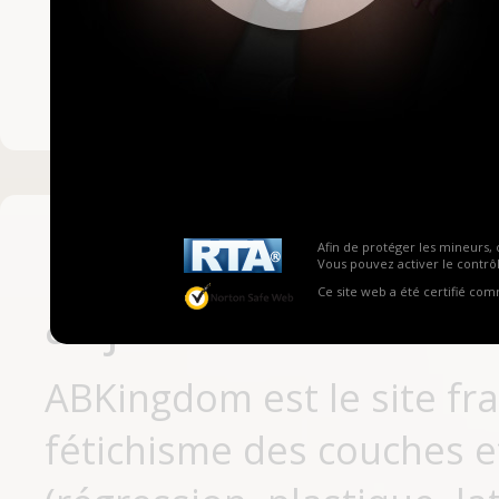
Mot de passe ou no
Pas encore inscrit
Afin de protéger les mineurs, 
Vous pouvez activer le contrôl
Ce site web a été certifié co
aujourd'hui
ABKingdom est le site fr
fétichisme des couches et