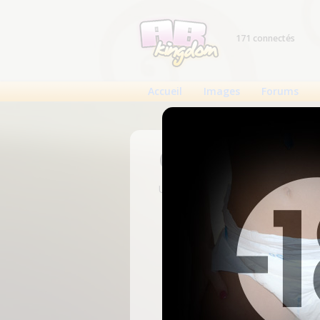
171 connectés
Accueil
Images
Forums
Connexion
Un compte est nécessaire pour voi
N