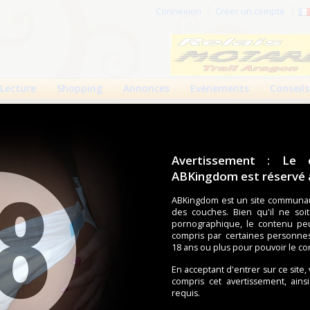
Connexion
Créer un compte
Lecture
Shopping
Annonces
Evènements
Conseils
Avertissement : Le 
ABKingdom est réservé a
r cette page.
ABKingdom est un site communau
des couches. Bien qu'il ne soi
om d'utilisateur
pornographique, le contenu pe
compris par certaines personne
Mot de passe
18 ans ou plus pour pouvoir le co
En acceptant d'entrer sur ce site,
compris cet avertissement, ains
requis.