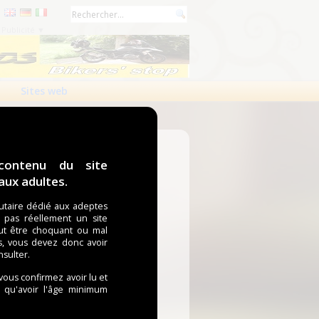
Publicité ▼
Sites web
contenu du site
ux adultes.
taire dédié aux adeptes
t pas réellement un site
ut être choquant ou mal
s, vous devez donc avoir
nsulter.
 vous confirmez avoir lu et
i qu'avoir l'âge minimum