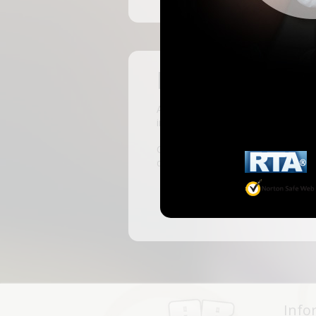
Pas encore insc
ABKingdom est le site français de r
inscrivant, vous pourrez accéder à 
C'est rapide et gratuit, des millie
discussions, faire des rencontres, l
Info