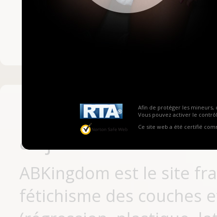
Mot de passe ou no
Pas encore inscrit
Afin de protéger les mineurs, 
Vous pouvez activer le contrôl
Ce site web a été certifié co
aujourd'hui
ABKingdom est le site fr
fétichisme des couches et