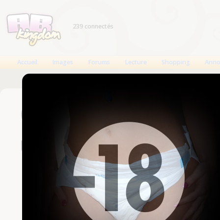
239 connectés
Accueil
Images
Forums
Lecture
Shopping
Anno
Connexion
Un compte est nécessaire
Nom d'utilisateur
Mot de passe