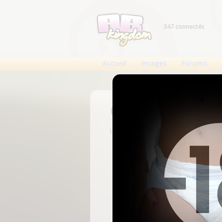
347 connectés
Accueil
Images
Forums
Connexion
Un compte est nécessaire pour voi
N