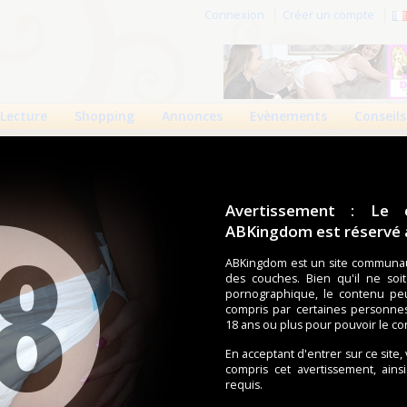
Connexion
Créer un compte
Lecture
Shopping
Annonces
Evènements
Conseils
Avertissement : Le 
ABKingdom est réservé a
r cette page.
ABKingdom est un site communau
des couches. Bien qu'il ne soi
om d'utilisateur
pornographique, le contenu pe
compris par certaines personne
Mot de passe
18 ans ou plus pour pouvoir le co
En acceptant d'entrer sur ce site,
compris cet avertissement, ains
requis.