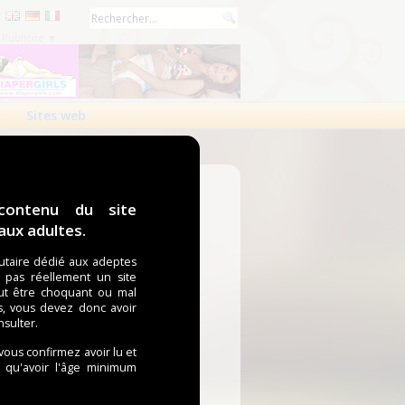
Publicité ▼
Sites web
contenu du site
ux adultes.
taire dédié aux adeptes
t pas réellement un site
ut être choquant ou mal
s, vous devez donc avoir
nsulter.
 vous confirmez avoir lu et
i qu'avoir l'âge minimum