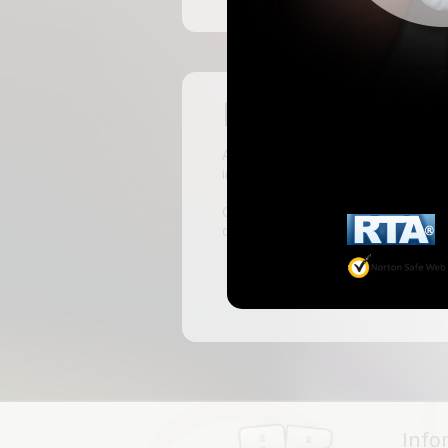
Pas encore insc
ABKingdom est le site français de r
inscrivant, vous pourrez accéder à 
C'est rapide et gratuit, des millie
discussions, faire des rencontres, l
Info