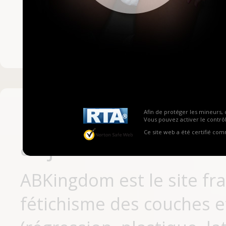
Mot de passe ou no
Pas encore inscrit
Afin de protéger les mineurs, 
Vous pouvez activer le contrôl
Ce site web a été certifié co
aujourd'hui
ABKingdom est le site fr
fétichisme des couches et