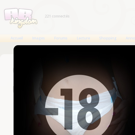
221 connectés
Accueil
Images
Forums
Lecture
Shopping
Anno
Connexion
Un compte est nécessaire
Nom d'utilisateur
Mot de passe