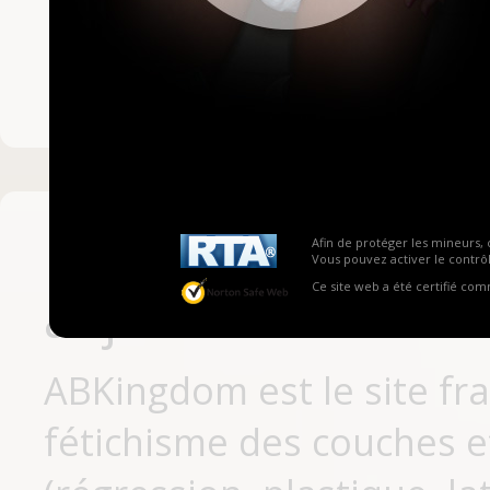
Mot de passe ou no
Pas encore inscrit
Afin de protéger les mineurs, 
Vous pouvez activer le contrôl
Ce site web a été certifié co
aujourd'hui
ABKingdom est le site fr
fétichisme des couches et