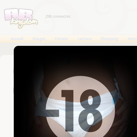
298 connectés
Accueil
Images
Forums
Lecture
Shopping
Anno
Connexion
Un compte est nécessaire
Nom d'utilisateur
Mot de passe