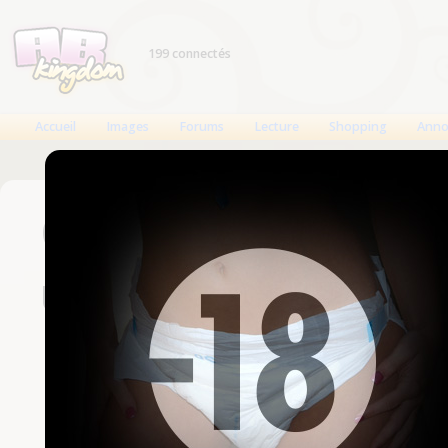
199 connectés
Accueil
Images
Forums
Lecture
Shopping
Anno
Connexion
Un compte est nécessaire
Nom d'utilisateur
Mot de passe