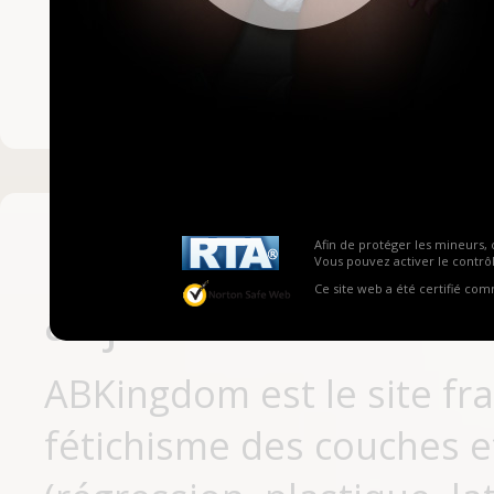
Mot de passe ou no
Pas encore inscrit
Afin de protéger les mineurs, 
Vous pouvez activer le contrôl
Ce site web a été certifié co
aujourd'hui
ABKingdom est le site fr
fétichisme des couches et