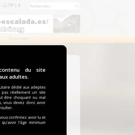
Publicité ▼
Sites web
contenu du site
ux adultes.
taire dédié aux adeptes
t pas réellement un site
ut être choquant ou mal
s, vous devez donc avoir
nsulter.
 vous confirmez avoir lu et
i qu'avoir l'âge minimum