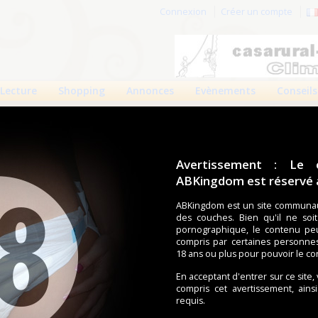
Connexion
Créer un compte
Lecture
Shopping
Annonces
Evènements
Conseils
Avertissement : Le 
ABKingdom est réservé a
r cette page.
ABKingdom est un site communau
des couches. Bien qu'il ne soi
om d'utilisateur
pornographique, le contenu pe
compris par certaines personne
Mot de passe
18 ans ou plus pour pouvoir le co
En acceptant d'entrer sur ce site,
compris cet avertissement, ains
requis.