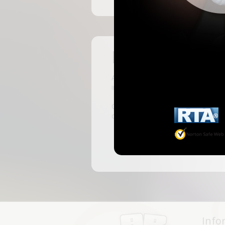
Pas encore insc
ABKingdom est le site français de r
inscrivant, vous pourrez accéder à 
C'est rapide et gratuit, des millie
discussions, faire des rencontres, l
Info