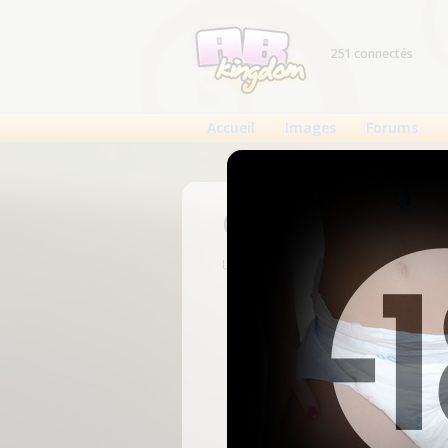
251 connectés
Accueil
Images
Forums
Connexion
Un compte est nécessaire pour voi
N