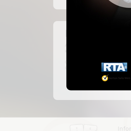
Pas encore insc
ABKingdom est le site français de r
inscrivant, vous pourrez accéder à 
C'est rapide et gratuit, des millie
discussions, faire des rencontres, l
Info