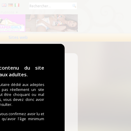
Publicité ▼
Sites web
contenu du site
ux adultes.
taire dédié aux adeptes
t pas réellement un site
ut être choquant ou mal
s, vous devez donc avoir
nsulter.
 vous confirmez avoir lu et
i qu'avoir l'âge minimum