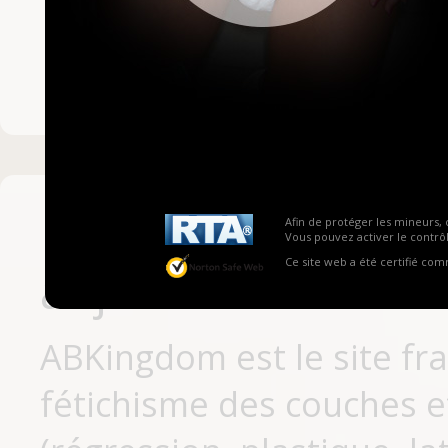
Mot de passe ou no
Pas encore inscrit
Afin de protéger les mineurs, 
Vous pouvez activer le contrôl
Ce site web a été certifié co
aujourd'hui
ABKingdom est le site fr
fétichisme des couches et