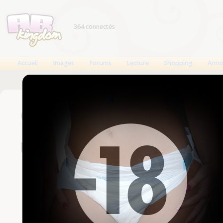
364 connectés
Accueil
Images
Forums
Lecture
Shopping
Anno
Connexion
Un compte est nécessaire
Nom d'utilisateur
Mot de passe