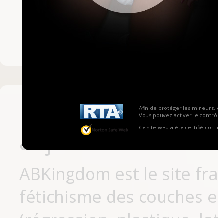
Mot de passe ou no
Pas encore inscrit
Afin de protéger les mineurs, 
Vous pouvez activer le contrôl
Ce site web a été certifié co
aujourd'hui
ABKingdom est le site fr
fétichisme des couches et