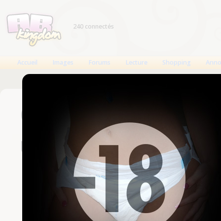
240 connectés
Accueil
Images
Forums
Lecture
Shopping
Anno
Connexion
Un compte est nécessaire
Nom d'utilisateur
Mot de passe