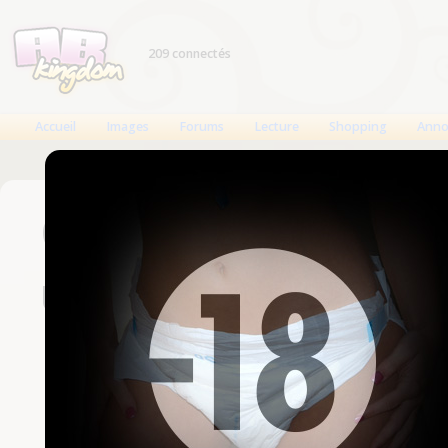
209 connectés
Accueil
Images
Forums
Lecture
Shopping
Anno
Connexion
Un compte est nécessaire
Nom d'utilisateur
Mot de passe