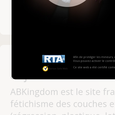
Mot de passe ou no
Pas encore inscrit
Afin de protéger les mineurs, 
Vous pouvez activer le contrôl
Ce site web a été certifié co
aujourd'hui
ABKingdom est le site fr
fétichisme des couches et