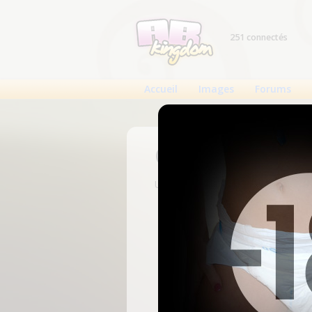
251 connectés
Accueil
Images
Forums
Connexion
Un compte est nécessaire pour voi
N