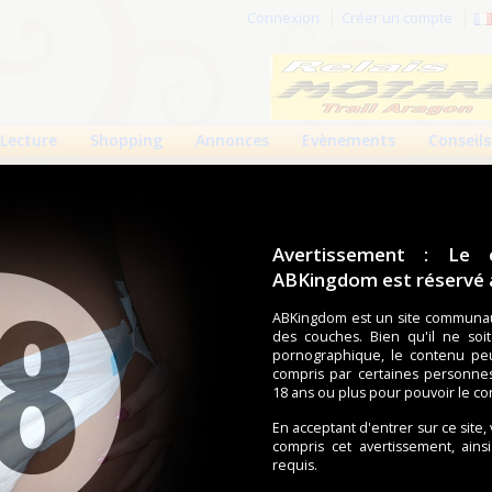
Connexion
Créer un compte
Lecture
Shopping
Annonces
Evènements
Conseils
Avertissement : Le 
ABKingdom est réservé a
r cette page.
ABKingdom est un site communau
des couches. Bien qu'il ne soi
om d'utilisateur
pornographique, le contenu pe
compris par certaines personne
Mot de passe
18 ans ou plus pour pouvoir le co
En acceptant d'entrer sur ce site,
compris cet avertissement, ains
requis.