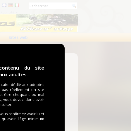
Publicité ▼
Sites web
contenu du site
ux adultes.
taire dédié aux adeptes
t pas réellement un site
ut être choquant ou mal
s, vous devez donc avoir
nsulter.
 vous confirmez avoir lu et
i qu'avoir l'âge minimum