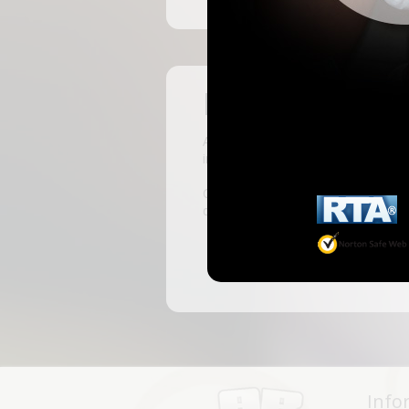
Pas encore insc
ABKingdom est le site français de r
inscrivant, vous pourrez accéder à 
C'est rapide et gratuit, des millie
discussions, faire des rencontres, l
Info