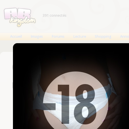
391 connectés
Accueil
Images
Forums
Lecture
Shopping
Anno
Connexion
Un compte est nécessaire
Nom d'utilisateur
Mot de passe