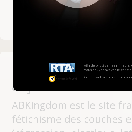
Mot de passe ou no
Pas encore inscrit
Afin de protéger les mineurs, 
Vous pouvez activer le contrôl
Ce site web a été certifié co
aujourd'hui
ABKingdom est le site fr
fétichisme des couches et