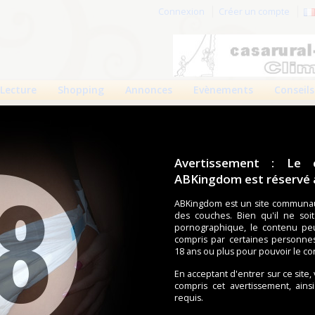
Connexion
Créer un compte
Lecture
Shopping
Annonces
Evènements
Conseils
Avertissement : Le 
ABKingdom est réservé a
r cette page.
ABKingdom est un site communau
des couches. Bien qu'il ne soi
om d'utilisateur
pornographique, le contenu pe
compris par certaines personne
Mot de passe
18 ans ou plus pour pouvoir le co
En acceptant d'entrer sur ce site,
compris cet avertissement, ains
requis.