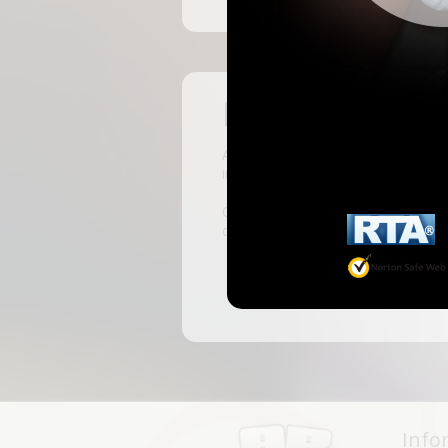
Pas encore insc
ABKingdom est le site français de r
inscrivant, vous pourrez accéder à 
C'est rapide et gratuit, des millie
discussions, faire des rencontres, l
Info