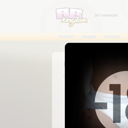
247 connectés
Accueil
Images
Forums
Connexion
Un compte est nécessaire pour voi
N