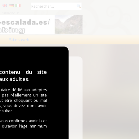
Publicité ▼
Sites web
contenu du site
ux adultes.
taire dédié aux adeptes
t pas réellement un site
ut être choquant ou mal
s, vous devez donc avoir
nsulter.
 vous confirmez avoir lu et
i qu'avoir l'âge minimum