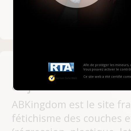
Mot de passe ou no
Pas encore inscrit
Afin de protéger les mineurs, 
Vous pouvez activer le contrôl
Ce site web a été certifié co
aujourd'hui
ABKingdom est le site fr
fétichisme des couches et