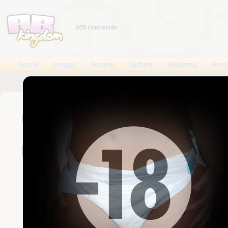
309 connectés
Accueil
Images
Forums
Lecture
Shopping
Anno
Connexion
Un compte est nécessaire
Nom d'utilisateur
Mot de passe