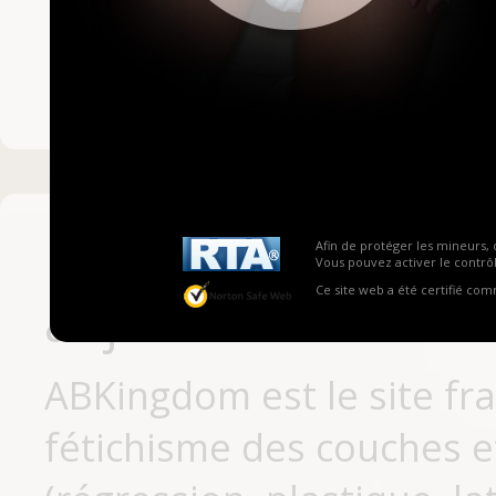
Mot de passe ou no
Pas encore inscrit
Afin de protéger les mineurs, 
Vous pouvez activer le contrôl
Ce site web a été certifié co
aujourd'hui
ABKingdom est le site fr
fétichisme des couches et