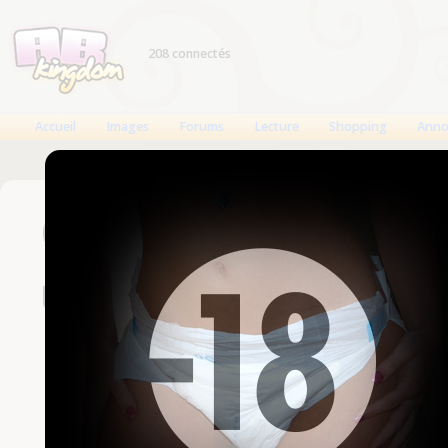
208 connectés
Accueil
Images
Forums
Lecture
Shopping
Anno
Connexion
Un compte est nécessaire
Nom d'utilisateur
Mot de passe