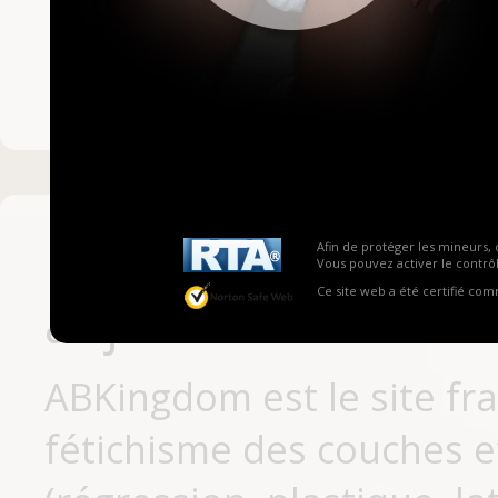
Mot de passe ou no
Pas encore inscrit
Afin de protéger les mineurs, 
Vous pouvez activer le contrôl
Ce site web a été certifié co
aujourd'hui
ABKingdom est le site fr
fétichisme des couches et