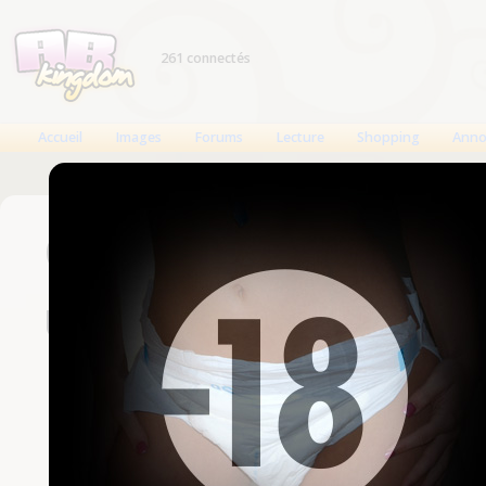
261 connectés
Accueil
Images
Forums
Lecture
Shopping
Anno
Connexion
Un compte est nécessaire
Nom d'utilisateur
Mot de passe