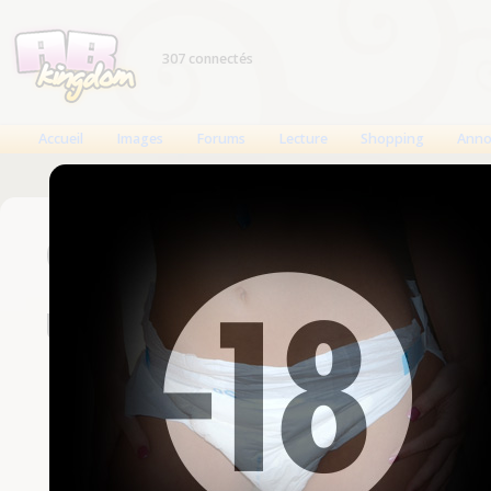
307 connectés
Accueil
Images
Forums
Lecture
Shopping
Anno
Connexion
Un compte est nécessaire
Nom d'utilisateur
Mot de passe