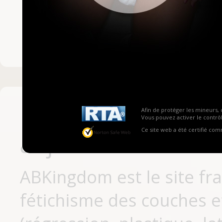
Mot de passe ou no
Pas encore inscrit
Afin de protéger les mineurs, 
Vous pouvez activer le contrôl
Ce site web a été certifié co
aujourd'hui
ABKingdom est le site fr
fétichisme des couches et