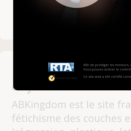
Mot de passe ou no
Pas encore inscrit
Afin de protéger les mineurs, 
Vous pouvez activer le contrôl
Ce site web a été certifié co
aujourd'hui
ABKingdom est le site fr
fétichisme des couches et