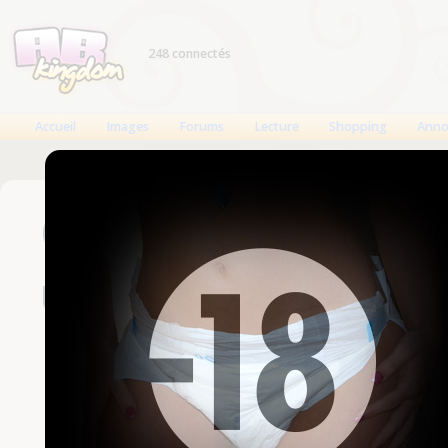
248 connectés
Accueil
Images
Forums
Lecture
Shopping
Anno
Connexion
Un compte est nécessaire
Nom d'utilisateur
Mot de passe