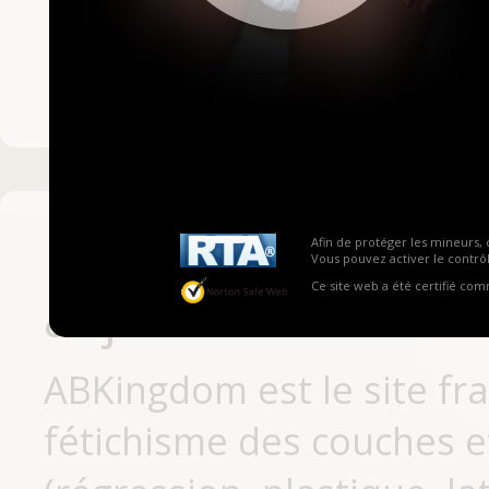
Mot de passe ou no
Pas encore inscrit
Afin de protéger les mineurs, 
Vous pouvez activer le contrôl
Ce site web a été certifié co
aujourd'hui
ABKingdom est le site fr
fétichisme des couches et