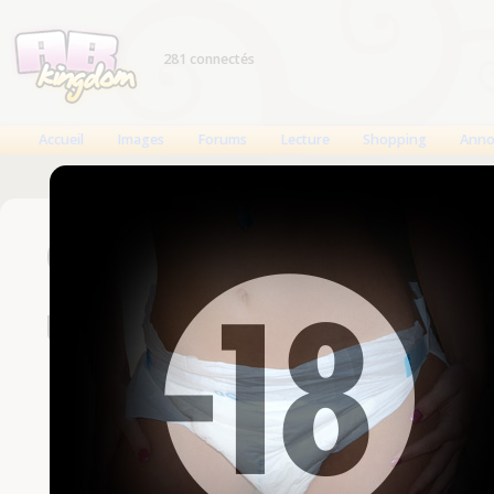
281 connectés
Accueil
Images
Forums
Lecture
Shopping
Anno
Connexion
Un compte est nécessaire
Nom d'utilisateur
Mot de passe