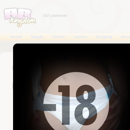
347 connectés
Accueil
Images
Forums
Lecture
Shopping
Anno
Connexion
Un compte est nécessaire
Nom d'utilisateur
Mot de passe