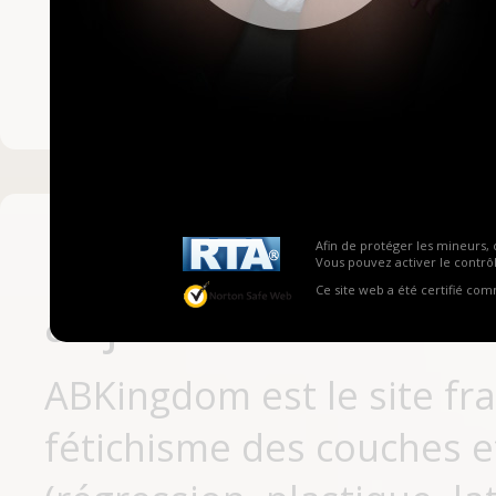
Mot de passe ou no
Pas encore inscrit
Afin de protéger les mineurs, 
Vous pouvez activer le contrôl
Ce site web a été certifié co
aujourd'hui
ABKingdom est le site fr
fétichisme des couches et