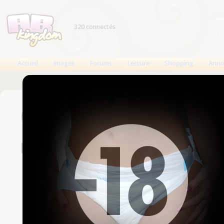
320 connectés
Accueil
Images
Forums
Lecture
Shopping
Anno
Connexion
Un compte est nécessaire
Nom d'utilisateur
Mot de passe