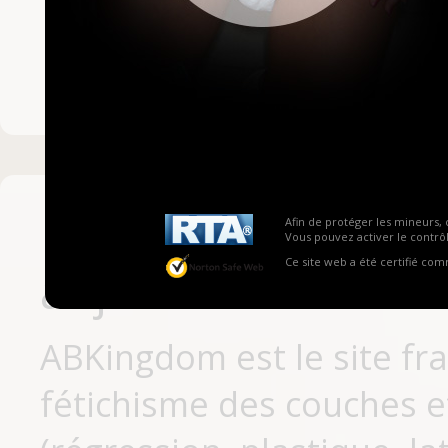
Mot de passe ou no
Pas encore inscrit
Afin de protéger les mineurs, 
Vous pouvez activer le contrôl
Ce site web a été certifié co
aujourd'hui
ABKingdom est le site fr
fétichisme des couches et