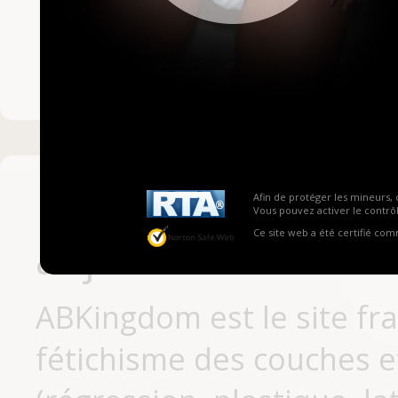
Mot de passe ou no
Pas encore inscrit
Afin de protéger les mineurs, 
Vous pouvez activer le contrôl
Ce site web a été certifié co
aujourd'hui
ABKingdom est le site fr
fétichisme des couches et