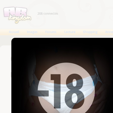
208 connectés
Accueil
Images
Forums
Lecture
Shopping
Anno
Connexion
Un compte est nécessaire
Nom d'utilisateur
Mot de passe